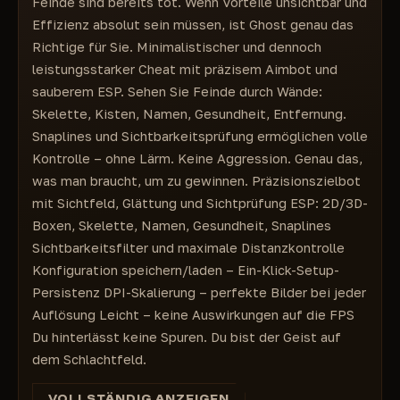
Feinde sind bereits tot. Wenn Vorteile unsichtbar und
Entfernung – Entfernung
Effizienz absolut sein müssen, ist Ghost genau das
Sichtbarkeitsprüfung – Sichtbarkeitsprüfung
Richtige für Sie. Minimalistischer und dennoch
Maximale Entfernung – Maximale Entfernung
leistungsstarker Cheat mit präzisem Aimbot und
sauberem ESP. Sehen Sie Feinde durch Wände:
Skelette, Kisten, Namen, Gesundheit, Entfernung.
Snaplines und Sichtbarkeitsprüfung ermöglichen volle
Kontrolle – ohne Lärm. Keine Aggression. Genau das,
was man braucht, um zu gewinnen. Präzisionszielbot
mit Sichtfeld, Glättung und Sichtprüfung ESP: 2D/3D-
Boxen, Skelette, Namen, Gesundheit, Snaplines
Sichtbarkeitsfilter und maximale Distanzkontrolle
Konfiguration speichern/laden – Ein-Klick-Setup-
Persistenz DPI-Skalierung – perfekte Bilder bei jeder
Auflösung Leicht – keine Auswirkungen auf die FPS
Du hinterlässt keine Spuren. Du bist der Geist auf
dem Schlachtfeld.
VOLLSTÄNDIG ANZEIGEN