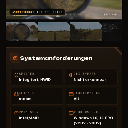
SCREENSHOT AUS DEM BUILD
Systemanforderungen
SPOOFER
OBS-BYPASS
Integriert, HWID
Nicht erkennbar
CLIENTS
FENSTERMODUS
steam
All
PROZESSOR
WINDOWS PRO
Intel/AMD
Windows 10, 11 PRO
(22H2 - 23H2)