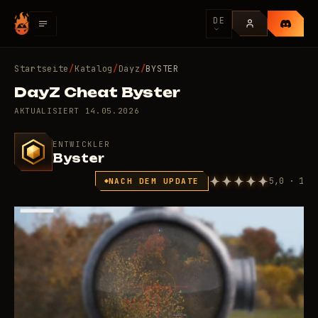
DE
Startseite
/
Katalog
/
Dayz
/
BYSTER
DayZ Cheat Byster
AKTUALISIERT
14.05.2026
ENTWICKLER
Byster
5,0 · 1
NACH DEM UPDATE