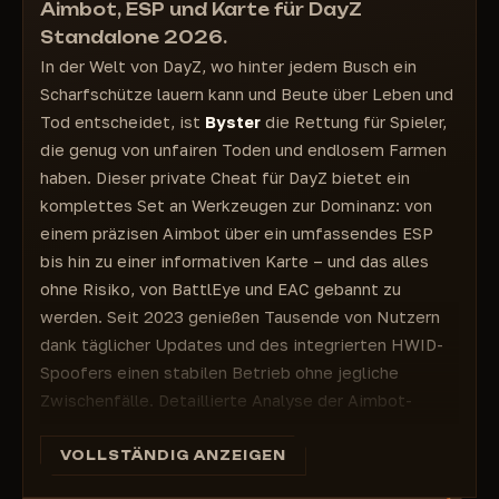
werden die bereits angesehenen
Aimbot, ESP und Karte für DayZ
- ESP Auto
Gegenstände hinzugefügt)
Standalone 2026.
- Lebensanzeige für Spieler/Zombies
- Rechte Spalte: Gegenstände werden nicht
In der Welt von DayZ, wo hinter jedem Busch ein
- Autoteile
angezeigt
Scharfschütze lauern kann und Beute über Leben und
- Zombie-Entfernung
> ONLINE-KARTE
Tod entscheidet, ist
Byster
die Rettung für Spieler,
- Spieler-Entfernungsregler
>
die genug von unfairen Toden und endlosem Farmen
- Zombie-Entfernungsregler
Karte: Chernarus, Livonia, Sachalin
haben. Dieser private Cheat für DayZ bietet ein
- Auto-Entfernungsregler
- Zeigt deine Bewegungsrichtung in Echtzeit
auf der Karte an
komplettes Set an Werkzeugen zur Dominanz: von
- Tier-Entfernungsregler
- Zeigt deinen Standort in Echtzeit auf der
einem präzisen Aimbot über ein umfassendes ESP
- Leichen
Karte an
bis hin zu einer informativen Karte – und das alles
- Städte
> SPIELERLISTE
ohne Risiko, von BattlEye und EAC gebannt zu
- Militär- und Stadtdarstellungen
>
werden. Seit 2023 genießen Tausende von Nutzern
> LUT
- Zeigt nur aktive Spieler auf dem Server an
dank täglicher Updates und des integrierten HWID-
>
- Genaue Informationen darüber, welcher
Spoofers einen stabilen Betrieb ohne jegliche
- Waffen
Spieler sich auf dem Server befindet
Zwischenfälle. Detaillierte Analyse der Aimbot-
- Läden
- „Zu Freunden hinzufügen“, „Aus Freunden
entfernen“
Funktionen in Byster:
- Munition
- Zeigt die Server-Admins an
🎯 Vollwertiger Aimbot mit benutzerdefinierten
VOLLSTÄNDIG ANZEIGEN
- Patronen
> SONSTIGES
Aktivierungstasten und Zielauswahl (Kopf, Beine,
- Sprengstoffe