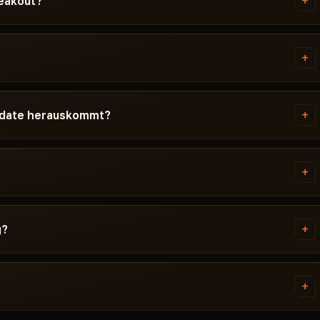
+
reakout?
nk und eine Anleitung speziell
n Windows-Version, den Secure-
+
enn etwas nicht klappt - schreib
ena Breakout vor der
du auf der Karte - Undetected /
+
Update herauskommt?
tus nach einem Spiel-Update, wird
men.
tunden. Das Abo wird eingefroren
, erscheint der Cheat wieder.
+
 des Fehlers. Die meisten
Boot-Modus, Secure Boot,
+
g?
nd die spezifischen Anforderungen
lungssystemen. Der Zugang wird
 - normalerweise innerhalb
+