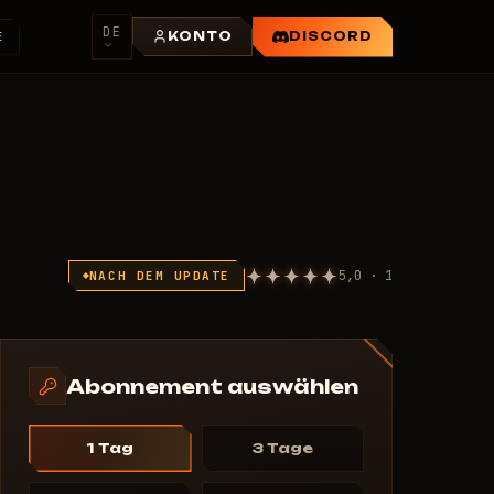
DE
E
KONTO
DISCORD
5,0 · 1
NACH DEM UPDATE
Abonnement auswählen
1 Tag
3 Tage