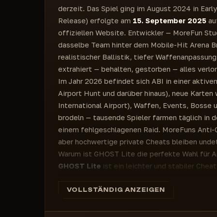
derzeit. Das Spiel ging im August 2024 in Earl
Release) erfolgte am
15. September 2025
au
offiziellen Website. Entwickler — MoreFun St
dasselbe Team hinter dem Mobile-Hit Arena Bre
realistischer Ballistik, tiefer Waffenanpassu
extrahiert — behalten, gestorben — alles verlor
Im Jahr 2026 befindet sich ABI in einer aktive
Airport Hunt und darüber hinaus), neue Karten
International Airport), Waffen, Events, Bosse
brodeln — tausende Spieler farmen täglich in d
einem fehlgeschlagenen Raid. MoreFuns Anti-C
aber hochwertige private Cheats bleiben unde
Warum ist GHOST Lite die perfekte Wahl für Ar
GHOST Lite
ist ein leichter und stabiler Chea
Risiken setzt. Er überlastet Ihr System nicht, 
fokussiert sich auf ESP — die meistgefragte F
VOLLSTÄNDIG ANZEIGEN
Sie Gegner, Bots und sogar Leichen lange bevor
Aimbot, sondern ein intelligentes Tool für Tak