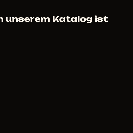
 Aber wenn der Cheat nicht
e - klären wir das individuell.
 unserem Katalog ist