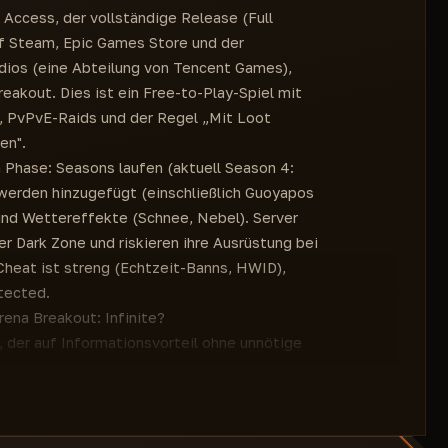
y Access, der vollständige Release (Full
f Steam, Epic Games Store und der
udios (eine Abteilung von Tencent Games),
akout. Dies ist ein Free-to-Play-Spiel mit
ng, PvPvE-Raids und der Regel „Mit Loot
en".
n Phase: Seasons laufen (aktuell Season 4:
 werden hinzugefügt (einschließlich Guoyapos
 und Wettereffekte (Schnee, Nebel). Server
er Dark Zone und riskieren ihre Ausrüstung bei
heat ist streng (Echtzeit-Banns, HWID),
tected.
ena Breakout: Infinite?
t, der auf Informationsvorteil ohne unnötige
läuft flüssig selbst auf Mittelklasse-PCs und
unktion in Extraction-Shootern. Damit sehen
 sie Sie bemerken. Dies ist kein grober
tiker, die überleben und mit Top-Loot jeden