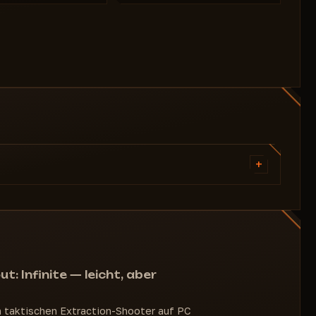
+
ESP für Spieler
ESP für Leichen
Spielerpreis
Spielerstufe
: Infinite — leicht, aber
en taktischen Extraction-Shooter auf PC