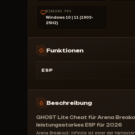
WINDOWS PRO
Windows 10 | 11 (1903-
25H2)
Funktionen
ESP
ESP
ESP für Bots
Entfernung zum Spieler
Beschreibung
Gruppe
Spielergesundheit
GHOST Lite Cheat für Arena Breakout
leistungsstarkes ESP für 2026
Arena Breakout: Infinite ist einer der härtest