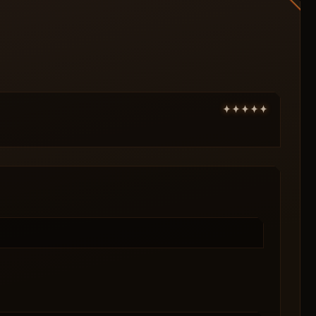
SP-Paket)
 (echte Spieler) durch Wände, Kisten, Rauch
t — Ihre Wahl. Farbkodierung: verschiedene
Distanz zum Spieler in Metern angezeigt —
e Renoir) werden separat hervorgehoben —
issen Sie sofort: ist das KI oder ein echter
ieler und Bots durch Hindernisse. Nützlich,
mper in die Falle zu gehen.
ilft bei der Entscheidung: Annähern oder
ige Funktion: Cheat schätzt den Wert der
eisen). Sehen Sie, ob es sich lohnt, für
u überspringen und sich das fette Loadout zu
lben Squad sind (wenn sie gruppiert sind).