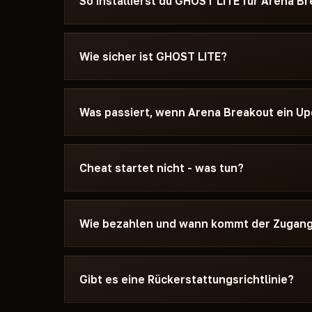
So installierst du GHOST LITE für Arena B
Nach der Zahlung erhältst du einen Download-Li
für Arena Breakout - mit Angabe der benötigte
Wie sicher ist GHOST LITE?
Boot-Einstellungen und der Startreihenfolge. W
uns auf Discord oder Telegram, wir helfen dir.
Der Cheat wird auf dem aktuellen Patch von Ar
Veröffentlichung. Den aktuellen Status siehst 
Was passiert, wenn Arena Breakout ein 
Wird aktualisiert / Risiko. Ändert sich der Sta
der Cheat bis zum Fix aus dem Verkauf genom
Wir aktualisieren den Cheat innerhalb von 24 S
- Tage verfallen nicht. Sobald der Fix fertig ist
Cheat startet nicht - was tun?
Schreib uns auf Discord mit einer Beschreibung
Probleme sind in 15 Minuten gelöst: falscher 
Wie bezahlen und wann kommt der Zugan
Antivirus. Der Support kennt Arena Breakout u
von GHOST LITE.
Zahlung per Kryptowährung oder anonymen Zah
automatisch nach Zahlungsbestätigung gewährt
Gibt es eine Rückerstattungsrichtlinie?
weniger Minuten.