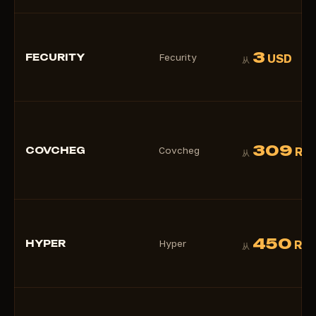
3
FECURITY
Fecurity
USD
从
309
COVCHEG
Covcheg
RU
从
450
HYPER
Hyper
RU
从