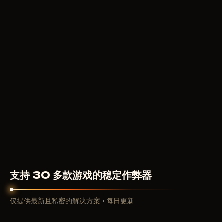
可以使用独特角色技能。而在 PUBG 中两者皆无：只有武
器、护甲、瞄具和战术。子弹沿真实弹道飞行并受重力下
坠影响，每把突击步枪都有其独特的垂直与水平后坐力模
式，服务器延迟会影响命中判定。正是这种拟真度造就了
资深玩家与其他玩家之间的鸿沟：拥有数千小时靶场练习
经验的专业玩家能在交火最初几秒内淘汰新手，任何战术
都无法弥补这一差距。
在我们的目录中，PUBG 自商店运营初期便已存在。我们
见证了数十轮 BattlEye 更新、检测算法变更以及重大电
竞赛事作弊丑闻后的反作弊系统重制。这些经验直接影响
我们加载器的质量：我们了解哪些内容发生了变化，以及
防护方法如何适应。
为何 PUBG 中作弊现象如此普遍
统计数据不言自明：根据开发者自身报告，PUBG 多次成
为因举报导致封禁数量最多的游戏。Krafton 每年封禁数
支持 30 多款游戏的稳定作弊器
十万账号，但作弊用户群体并未减少。这有几个与游戏本
身结构相关的原因。
仅提供最新且私密的解决方案 • 每日更新
PUBG 的排位系统基于累积 RP（排位积分）。失败扣
分，胜利加分。同时，高段位的最终圈充斥着拥有数百小