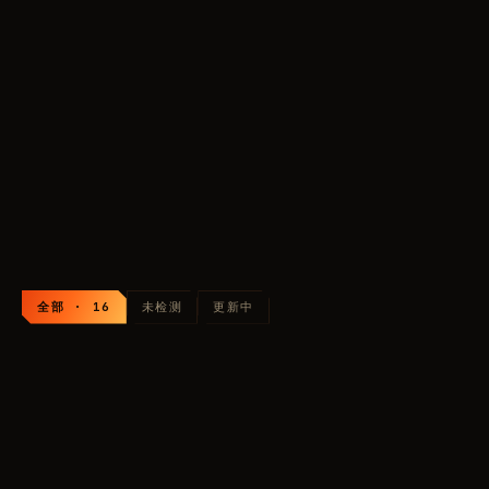
BTG
COURIERSCRIPT
顶级·1
顶级·2
LOVEC ESP
顶级·3
对比全部
MEMEZ WebRadar
预算
还在犹豫
159
RUB
外挂列表： Pubg
全部 · 16
未检测
更新中
BTG