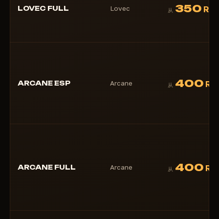
350
LOVEC FULL
Lovec
RU
从
400
ARCANE ESP
Arcane
RU
从
400
ARCANE FULL
Arcane
RU
从