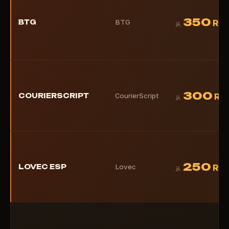
350
BTG
BTG
RU
从
300
COURIERSCRIPT
CourierScript
RU
从
250
LOVEC ESP
Lovec
RU
从