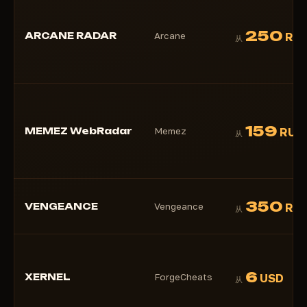
250
ARCANE RADAR
Arcane
RU
从
159
MEMEZ WebRadar
Memez
RUB
从
350
VENGEANCE
Vengeance
RU
从
6
XERNEL
ForgeCheats
USD
从