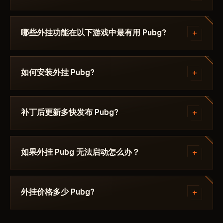
留意卡片上的 Top·1–3 锦旗——它代表当前补丁下的最
佳稳定性。PvP 对战首选 AIM 和 Silent Aimbot——瞄
+
哪些外挂功能在以下游戏中最有用 Pubg?
准效果对其他玩家不可见。生存和搜刮物资则选 ESP
和 Radar。如果追求最高安全性——请选择带有
ESP（透视敌人）和战利品ESP（查看贵重物品）是最
Undetected 和 HWID Spoofer 标记的辅助。所有上
受欢迎的功能。AIM和静默自瞄对PvP至关重要：自瞄
+
如何安装外挂 Pubg?
架辅助均在发布前经过检测，并在补丁后 24-48 小时
对其他人不可见。雷达实时显示小地图上所有玩家位
内获得更新。
置。NoRecoil消除武器后坐力。HWID Spoofer保护硬
付款后您将收到激活密钥和启动器链接。每款外挂附带
件免遭封禁。每款外挂的功能列于卡片标签中。
说明：支持的Windows版本、是否需要禁用Secure
+
补丁后更新多快发布 Pubg?
Boot以及使用哪种窗口模式。
大多数情况下在24-48小时内。更新期间订阅时间不会
消耗。
+
如果外挂 Pubg 无法启动怎么办？
在Telegram上发送问题描述和Windows版本。大多数
启动问题在10-15分钟内解决。首先检查具体外挂页面
+
外挂价格多少 Pubg?
上的系统要求。
159
RUB
从
每天。周套餐和月套餐在每款外挂页面