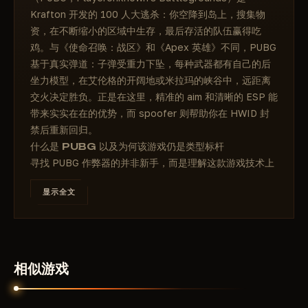
Krafton 开发的 100 人大逃杀：你空降到岛上，搜集物
资，在不断缩小的区域中生存，最后存活的队伍赢得吃
鸡。与《使命召唤：战区》和《Apex 英雄》不同，PUBG
基于真实弹道：子弹受重力下坠，每种武器都有自己的后
坐力模型，在艾伦格的开阔地或米拉玛的峡谷中，远距离
交火决定胜负。正是在这里，精准的 aim 和清晰的 ESP 能
带来实实在在的优势，而 spoofer 则帮助你在 HWID 封
禁后重新回归。
什么是 PUBG 以及为何该游戏仍是类型标杆
寻找 PUBG 作弊器的并非新手，而是理解这款游戏技术上
限有多高的玩家。《绝地求生》(PlayerUnknown's
显示全文
Battlegrounds) 早于《战区》和《Apex 英雄》发布，并
实质上开创了现代大逃杀类型：100 名玩家同图竞技、安
全区不断缩小、最后幸存者获胜。多年来，开发商
Krafton 添加了新地图、重制了引擎并多次更新了排位系
统，但游戏基础始终未变。
相似游戏
PUBG 与同类型竞品的主要区别在于机制的拟真度。在
《堡垒之夜》中你可以建造掩体，在《Apex 英雄》中你