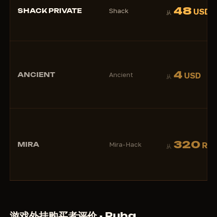
48
SHACK PRIVATE
Shack
USD
从
4
ANCIENT
Ancient
USD
从
320
MIRA
Mira-Hack
RU
从
游戏外挂购买者评价 - Pubg