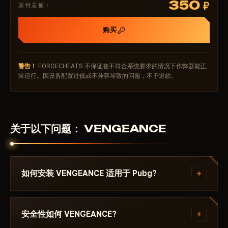
350
₽
应付总额：
时，避免了应用切换时的限制。
配置文件与玩法风格定制
购买
配置文件保存系统支持一键记录全部当前参数，并在每次
启动时自动加载。这对于需要切换模式的玩家尤为实用：
单人模式使用优先远距离目标的配置文件，小队模式则采
警告！
FORGECHEATS 不保证在不符合系统要求的情况下作弊器能正
用不同参数分布的配置。在加载器界面内切换配置文件仅
常运行。因设备配置过低或不兼容导致的问题，不予退款。
需数秒。
调色板编辑器涵盖所有视觉界面元素。针对特定地图选择
合适的标记对比度，可显著提升对敌方信息的识别速度。
关于以下问题： VENGEANCE
艾伦格的开阔地形适用一套设置，米拉玛的密集城区则适
用另一套。用户可存储多套配色方案并在无需重启加载器
的情况下自由切换。
首次启动：组件加载顺序
+
如何安装 VENGEANCE 适用于 Pubg?
对于新用户，正确的初始化顺序至关重要。首先启动
HWID 欺骗器，其次启动 Vengeance 加载器，最后通过
付款后你将收到下载链接和专为以下游戏编写的说明：
Steam 启动 PUBG 客户端。进入游戏主菜单后，作弊器
Pubg - ，其中注明所需的 Windows 版本、Secure
+
安全性如何 VENGEANCE?
界面自动激活。此顺序极为关键：顺序错误将导致初始化
Boot 设置和启动顺序。如果遇到问题，请通过