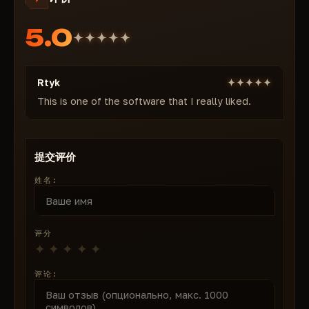
所搜寻的特征结构。加载器不修改游戏文件，也不在
5.0
Windows 系统日志中创建记录。内置 HWID 欺骗器在游
戏启动前替换硬件标识符：即使账号层面被检测到，硬件
仍保持"干净"状态，不会遭受硬件封禁。
Rtyk
另一重要层面：PUBG 与 BattlEye 协同使用录像分析系
统。零延迟的锐利瞄准动作、无可见理由的穿障目标锁定
This is one of the software that I really liked.
——所有这些行为都会触发自动审查并进入人工审核队
列。正因如此，Vengeance 的自瞄功能从设计之初即定
位为拟真工具，而非狂暴方案。平滑度、受限的锁定角度
提交评价
及按键保持激活——这些并非产品缺陷，而是经过深思熟
姓名:
虑的架构决策。
未检测状态：我们如何维持
我们在每次 PUBG 重大更新后测试 Vengeance，若检测
评分
到不兼容问题则在 24-48 小时内发布补丁。若因游戏端
变更导致加载器临时进入维护状态，订阅时长在此期间暂
停计算。这是我们商店对所有积极支持产品的标准政策。
评论:
需明确理解：没有任何作弊器能提供绝对保障。被动响应
封禁浪潮的解决方案与将更新纳入常规流程的解决方案之