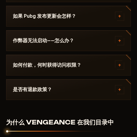
异常及模块部分失效。
Discord 或 Telegram 联系我们，我们会帮您解决。
该作弊器在以下游戏的最新补丁上测试： Pubg 后才会
首次使用前，建议确认计算机中不存在冲突软件：其他加
发布。当前状态可在卡片上查看——Undetected / 更新
+
如果 Pubg 发布更新会怎样？
载器、修改版驱动程序或内核级第三方覆盖层。此类冲突
中 / 风险。若游戏更新后状态发生变化，该辅助会被下
与 Vengeance 质量无关，但会增加初始化难度。技术支
架，直到修复发布。
补丁发布后24小时内更新。订阅冻结——天数不会流
持通过工单系统免费提供配置协助，无需额外费用。
失。修复完成后作弊器重新出现在目录中。
兼容性与系统要求
+
作弊器无法启动——怎么办？
Vengeance 已在 Windows 10 和 Windows 11 上完成测
试。支持 Intel 与 AMD 处理器，无架构或代际限制。在
请在 Discord 中描述错误。大多数问题 15 分钟内即可
硬件要求方面，加载器未在游戏最低配置基础上增加额外
解决：启动模式不正确、Secure Boot、杀毒软件。支
+
如何付款，何时获得访问权限？
需求：8GB 内存及 GTX 1060 或更高级别的显卡即可。
持团队熟悉 Pubg 及具体要求 VENGEANCE.
Vengeance 适合哪些用户
通过加密货币或匿名支付系统付款。付款确认后自动获
2026 年，PUBG 作弊器市场已明确分化为两类：追求快
得访问权限——通常在几分钟内。
+
是否有退款政策？
速结果但封禁风险高的工具，以及注重长期运行、风险极
低的加载器。Vengeance 属于后者。这款加载器不适合
数字产品不予退款。但如果作弊器无法启动且客服无法
追求用虚假数据瞬间结束对局的用户，而是为那些计划在
解决——我们会个别处理。
同一账号上持续游戏数月的玩家设计。
为什么 VENGEANCE 在我们目录中
Vengeance 最适合以下使用场景：
以长期保留账号、避免封禁为目标的常规游戏