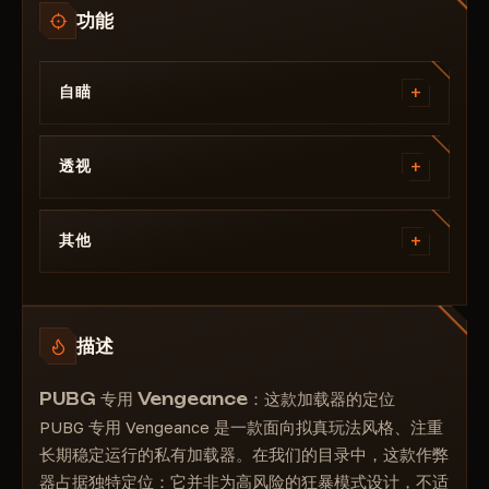
功能
+
自瞄
鼠标瞄准 - 自动瞄准的主要开关。激活标准自动瞄
准。
+
透视
自动瞄准快捷键 - 用于激活自动瞄准的按键。瞄准仅
在按住此键时生效，使其操作更加可控自然。
可见性检查 - 可见性检查。合法性的基础。仅显示您
当前可见的敌人信息（不显示穿墙敌人的信息）。
准星 - 启用屏幕中央的固定准星显示。
+
其他
生命条 - 启用生命条以显示玩家的生命值。
平滑度 - 准星的平滑强度。数值越高，准星的移动越
调色板：
流畅自然，而非生硬突兀。这是确保游戏真实性的关
框类型 - 选择目标周围显示的框类型。
键设置。
颜色名称 - 玩家昵称颜色。
骨骼 - 启用显示敌人的骨骼。
瞄准骨骼 - 瞄准骨骼选择菜单。
描述
距离颜色 - 距离文本颜色。
名称 - 在玩家头顶显示玩家昵称。
头部 - 头部（最大伤害，高风险）。
骨骼颜色 - 骨骼颜色。
距离 - 显示与目标的距离（以米为单位）。
颈部 - 颈部（伤害和隐蔽性平衡良好）。
PUBG 专用 Vengeance：这款加载器的定位
方框颜色 - 方框颜色。
StreamProof - 允许您隐藏软件，使其不被所有流
骨盆 - 骨盆（伤害较低，但影响范围更大，稳定性更
PUBG 专用 Vengeance 是一款面向拟真玩法风格、注重
媒体/录制应用程序检测到，或绕过验证。
视野颜色 - 自动瞄准视野颜色。
高）。
长期稳定运行的私有加载器。在我们的目录中，这款作弊
准星颜色 - 静态准星颜色。
器占据独特定位：它并非为高风险的狂暴模式设计，不适