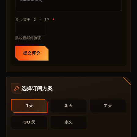
间存在本质区别。在我们的目录中，Vengeance 属于优
先支持类别的加载器。产品页面会实时更新状态，计划维
*
多少等于 2 + 3?
护通知会提前发送至个人账户。
用户侧因素同样影响使用时长。过于激进的自瞄参数设置
或在已有嫌疑的账号上游戏，无论作弊器质量如何都会增
防垃圾邮件验证
加风险。个人账户中提供包含推荐设置范围及新用户常见
错误的指导说明，这些内容基于我们数月的测试数据汇总
提交评价
而成。
StreamProof：面向录制或直播用户
Vengeance 内置独立的屏幕捕获保护功能，与视觉工具
分离运行。直播绕过功能可防止加载器界面被 OBS、
选择订阅方案
NVIDIA ShadowPlay 及 Windows 内置录制工具捕获。
观众看到的是纯净的游戏画面，无任何外来元素。而玩家
1 天
3 天
7 天
本人仍可查看完整界面，无任何功能限制。
StreamProof 功能要求游戏以窗口化或无边框模式运
行。由于渲染层拦截的技术特性，独占全屏模式不受支
30 天
永久
持。实践中，无边框窗口模式早已成为大多数 PUBG 玩
家的标准选择：它在提供与全屏模式相同响应优势的同