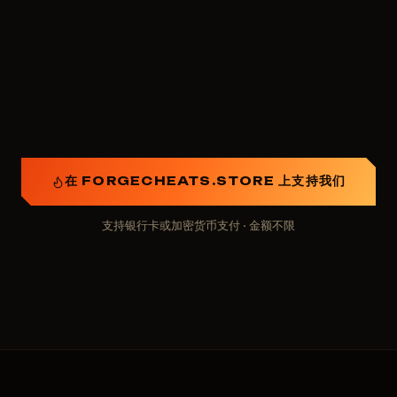
进入ForgeCheats赞助人荣誉榜（即将推出）
在特定类别中举办抽奖活动
改进网站或账户中的某些内容
您认为重要的任何其他想法
在 FORGECHEATS.STORE 上支持我们
支持银行卡或加密货币支付 · 金额不限