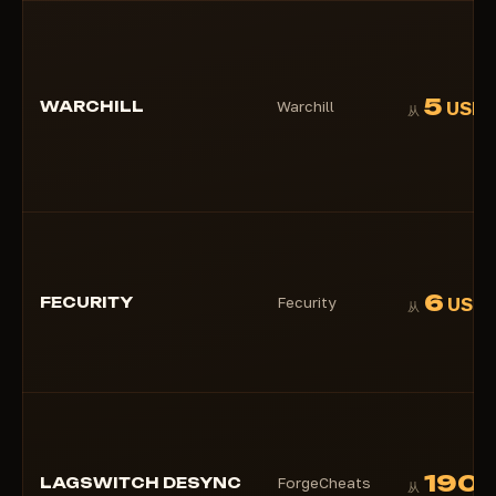
5
WARCHILL
Warchill
USD
从
6
FECURITY
Fecurity
USD
从
190
LAGSWITCH DESYNC
ForgeCheats
R
从