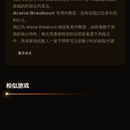
游戏的外部古代雷达。
Arena Breakout 专用作弊器：您将在我们目录中找
到什么
我们为 Arena Breakout 精选私有作弊器，始终着眼于游
戏的核心特性：每次突袭都将您的全部装备置于风险之
中，而未察觉的敌人一发子弹即可让您数小时的刷取付诸
东流。ForgeCheats 目录汇集了不同规模的解决方案：从
显示全文
带透视与雷达的纯净视觉构建，到含可定制自瞄及战利品
透视的完整套装。所有产品遵循同一要求：软件必须与腾
讯专有防护系统 ACE 正常兼容，并在每次补丁发布后 24
小时内获得更新。
我们不会随意上架所有产品。首先，加载器与作弊器组合
相似游戏
需在我们的测试账号上完成一系列突袭验证，随后产品获
得状态并上架目录。若开发者延迟更新，商品卡将切换至
Testing 模式，销售暂停直至重新验证。此方法消除了买
家的核心痛点：支付密钥后却在补丁日获得无法使用的软
件。下文将详细解析游戏：突袭机制、地图、防护架构及
真正影响生存能力的关键功能。