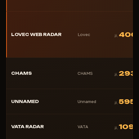
400
LOVEC WEB RADAR
Lovec
从
293
CHAMS
CHAMS
从
595
UNNAMED
Unnamed
从
109
VATA RADAR
VATA
从