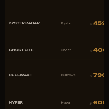
459
BYSTER RADAR
Byster
从
400
GHOST LITE
Ghost
从
790
DULLWAVE
Dullwave
从
600
HYPER
Hyper
从