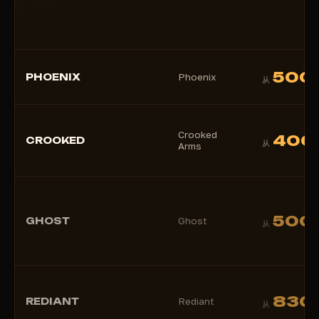
500
PHOENIX
Phoenix
从
Crooked
400
CROOKED
从
Arms
500
GHOST
Ghost
从
830
REDIANT
Rediant
从