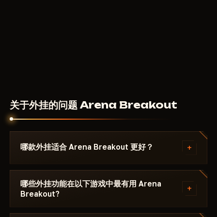
关于外挂的问题 Arena Breakout
+
哪款外挂适合 Arena Breakout 更好？
留意卡片上的 Top·1–3 锦旗——它代表当前补丁下的最
佳稳定性。PvP 对战首选 AIM 和 Silent Aimbot——瞄
哪些外挂功能在以下游戏中最有用 Arena
+
Breakout?
准效果对其他玩家不可见。生存和搜刮物资则选 ESP
和 Radar。如果追求最高安全性——请选择带有
ESP（透视敌人）和战利品ESP（查看贵重物品）是最