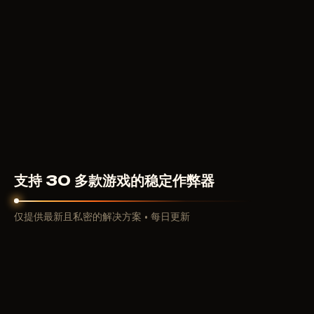
从移动端爆款到 Steam：Arena Breakout 的演
进之路
Arena Breakout 起源于腾讯旗下 MoreFun 工作室开发的
移动端撤离类射击游戏。移动版本吸引了数百万用户，证
明了这一常被视为小众的类型在 PC 平台之外同样蓬勃发
展。下一步是 Arena Breakout: Infinite——基于虚幻引擎
打造的完整 PC 版本，拥有重制画面、精细弹道及免费分
发模式。该项目迅速在 Steam 站稳脚跟，成为免费撤离类
游戏中《逃离塔科夫》的主要竞争对手。
游戏以赛季形式运营，每个赛季均显著改变 meta。
Airport Hunt 赛季添加了 Airport 地图，拥有漫长的航站
支持 30 多款游戏的稳定作弊器
楼视距与高价值战利品刷新点。Distortion 赛季彻底重塑
了熟悉的 Valley：开发者将其打造为首款以异常为主题的
仅提供最新且私密的解决方案 • 每日更新
夜间地图，并执行了完整的进度清除，重置市场与
stash。当前 White Nights 赛季于 2026 年夏季启动，引
入了包含战斗、生存与支援分支的天赋系统，以及受保护
的 PvE 区域，让您可在无其他小队压力的情况下刷取资
源。受众逐季增长，战利品竞争与软件需求同步上升：大
厅越密集，关于隔壁墙后有何人的信息就越珍贵。