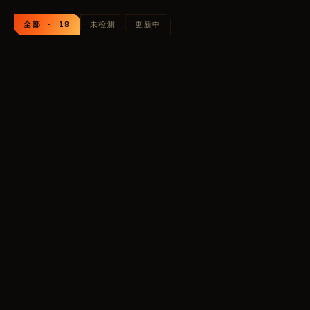
11
USD
从
外挂列表： Arena Breakout
全部 · 18
未检测
更新中
ANCIENT RADAR
340
RUB
从
COURIERSCRIPT