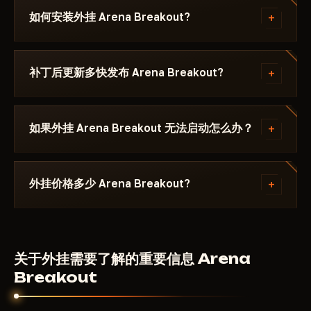
Undetected 和 HWID Spoofer 标记的辅助。所有上
受欢迎的功能。AIM和静默自瞄对PvP至关重要：自瞄
+
如何安装外挂 Arena Breakout?
架辅助均在发布前经过检测，并在补丁后 24-48 小时
对其他人不可见。雷达实时显示小地图上所有玩家位
内获得更新。
置。NoRecoil消除武器后坐力。HWID Spoofer保护硬
付款后您将收到激活密钥和启动器链接。每款外挂附带
件免遭封禁。每款外挂的功能列于卡片标签中。
说明：支持的Windows版本、是否需要禁用Secure
+
补丁后更新多快发布 Arena Breakout?
Boot以及使用哪种窗口模式。
大多数情况下在24-48小时内。更新期间订阅时间不会
消耗。
+
如果外挂 Arena Breakout 无法启动怎么办？
在Telegram上发送问题描述和Windows版本。大多数
启动问题在10-15分钟内解决。首先检查具体外挂页面
+
外挂价格多少 Arena Breakout?
上的系统要求。
190
RUB
从
每天。周套餐和月套餐在每款外挂页面
上。价格取决于功能集和开发者。
关于外挂需要了解的重要信息 Arena
Breakout