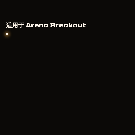
适用于 Arena Breakout
ANCIENT RADAR
340
RUB
从