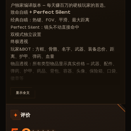
户独家编译版本 — 每天赚百万的硬核玩家的首选。
最大距离
致命自瞄 + Perfect Silent
物品透视
经典自瞄：热键、FOV、平滑、最大距离
启用
Perfect Silent：镜头不动直接命中
显示名称
双模式独立设置
显示价格
终极透视
显示距离
玩家&BOT：方框、骨骼、名字、武器、装备总价、距
武器
离、护甲、弹药、血量
适配器
物品透视：所有类型物品显示真实价格 — 武器、配件、
弹药
弹药、护甲、药品、背包、容器、头像、保险箱、口袋、
护甲
徽章等
恢复
玩家与物品最大距离单独调节
我的背包
辅助功能
显示全文
背心包
Instant Kill — 秒杀
Recoil Control — 完全无后坐力
战利品箱
评价
Config System — 配置保存/加载
头像
价格：
保险箱
12小时 — 8$