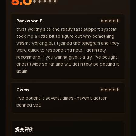
5.0
口袋
30天 — 59$
徽章
立即购买 GHOST 15$/月起 → 秒激活 + 整个订阅期
物品
Backwood B
100%不封号保证！
其他
trust worthy site and really fast support system
最大距离
took me a little bit to figure out why something
wasn’t working but I joined the telegram and they
were quick to respond and help I definitely
recommend if you wanna give it a try I’ve bought
ghost twice so far and will definitely be getting it
again
Owen
I've bought it several times—haven't gotten
banned yet.
提交评价