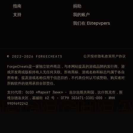
指南
捐助
支持
我的账户
我们在 Elitepvpers
公开报价
隐私政策
用户协议
© 2022–2026 FORGECHEATS
ForgeCheats是一家独立软件商店，与本网站提及的游戏品牌的发行商、游
戏开发商或版权持有人无任何关联。所有商标、游戏名称和标志均属于各自
所有者。提及游戏名称仅用于信息目的，不代表任何认可或赞助。购买者对
所购软件的使用承担全部责任。
支付代理: ОсОО «Маркет Линк» · 吉尔吉斯共和国，比什凯克市，斯
维尔德洛夫区，基辅街 62 号 · ОГРН 303671-3301-000 · ИНН
ORGECHEA
9909692242