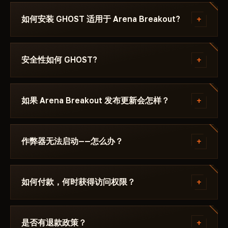
+
如何安装 GHOST 适用于 Arena Breakout?
付款后你将收到下载链接和专为以下游戏编写的说明：
Arena Breakout - ，其中注明所需的 Windows 版本、
+
安全性如何 GHOST?
Secure Boot 设置和启动顺序。如果遇到问题，请通过
Discord 或 Telegram 联系我们，我们会帮您解决。
该作弊器在以下游戏的最新补丁上测试： Arena
Breakout 后才会发布。当前状态可在卡片上查看——
+
如果 Arena Breakout 发布更新会怎样？
Undetected / 更新中 / 风险。若游戏更新后状态发生
变化，该辅助会被下架，直到修复发布。
补丁发布后24小时内更新。订阅冻结——天数不会流
失。修复完成后作弊器重新出现在目录中。
+
作弊器无法启动——怎么办？
请在 Discord 中描述错误。大多数问题 15 分钟内即可
解决：启动模式不正确、Secure Boot、杀毒软件。支
+
如何付款，何时获得访问权限？
持团队熟悉 Arena Breakout 及具体要求 GHOST.
通过加密货币或匿名支付系统付款。付款确认后自动获
得访问权限——通常在几分钟内。
+
是否有退款政策？