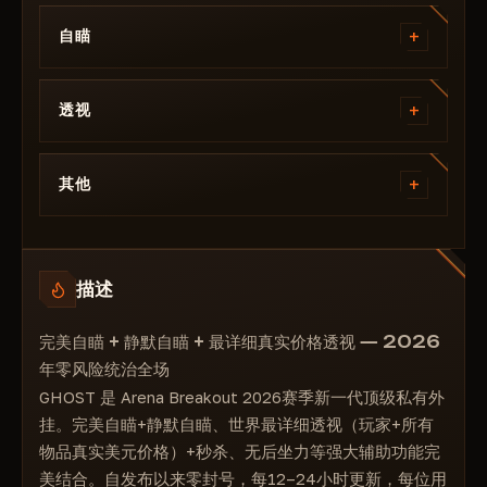
+
自瞄
自动瞄准
+
启用自动瞄准
透视
快捷键矢量
透视玩家
视野
+
启用
其他
平滑度
显示机器人
最大距离
瞬间击杀
显示名称
静音自动瞄准
后坐力控制
显示箱子
启用静音自动瞄准
描述
配置系统
显示骷髅
快捷键
显示武器
完美自瞄 + 静默自瞄 + 最详细真实价格透视 — 2026
视野
显示价格
年零风险统治全场
最大距离
显示距离
GHOST 是 Arena Breakout 2026赛季新一代顶级私有外
显示护甲
挂。完美自瞄+静默自瞄、世界最详细透视（玩家+所有
显示弹药
物品真实美元价格）+秒杀、无后坐力等强大辅助功能完
显示生命值
美结合。自发布以来零封号，每12–24小时更新，每位用