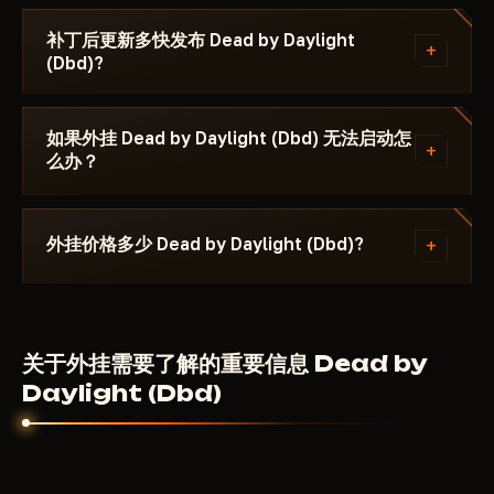
置。NoRecoil消除武器后坐力。HWID Spoofer保护硬
付款后您将收到激活密钥和启动器链接。每款外挂附带
件免遭封禁。每款外挂的功能列于卡片标签中。
说明：支持的Windows版本、是否需要禁用Secure
补丁后更新多快发布 Dead by Daylight
+
(Dbd)?
Boot以及使用哪种窗口模式。
大多数情况下在24-48小时内。更新期间订阅时间不会
消耗。
如果外挂 Dead by Daylight (Dbd) 无法启动怎
+
么办？
在Telegram上发送问题描述和Windows版本。大多数
启动问题在10-15分钟内解决。首先检查具体外挂页面
+
外挂价格多少 Dead by Daylight (Dbd)?
上的系统要求。
145
RUB
从
每天。周套餐和月套餐在每款外挂页面
上。价格取决于功能集和开发者。
关于外挂需要了解的重要信息 Dead by
Daylight (Dbd)