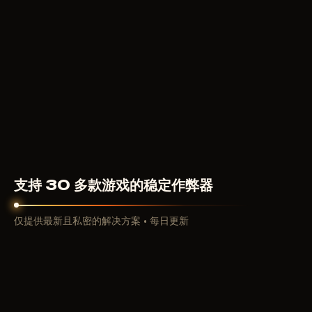
榜。
2026 年《DbD》私密作弊器核心功能
顶级产品线（Arcane、Softhub、Fecurity、
Pussycat、Collapse、Byster、SMG）—— 外部叠加、
HWID 修改器、Win10/11（Steam）、Intel/AMD 兼
容。自动适配补丁，支持配置保存/分享，战斗模式优化。
主要功能类别：
透视 / 穿墙 / 气场显示：
逃生者/杀手（2D/3D 方框、骨
骼、血量/等级/声望/名称、距离、追踪线/箭头）。物
件：发电机（进度）、钩子、图腾、木板、窗户、柜子、
箱子、地窖、出口大门、陷阱、可破坏墙壁、物品（医疗
支持 30 多款游戏的稳定作弊器
包/工具箱/手电筒）—— 带距离与状态指示。
技能检查辅助：
自动完美/良好检查、自动挣扎、强制禁
仅提供最新且私密的解决方案 • 每日更新
用 —— 修理/治疗零失误。
瞄准 / 自瞄：
杀手专用静默瞄准（FOV/平滑度、骨骼选
择）、无后坐力 —— 远距离精准击倒。
辅助功能：
陷阱免疫、不可破坏木板？、皮肤解锁、静态
准星、FOV 调节、屏幕外指示、VSync/界面优化、深色/
浅色主题、紧急关闭键。