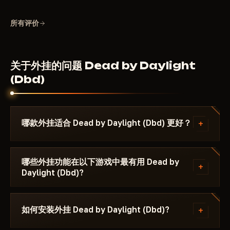
所有评价
关于外挂的问题 Dead by Daylight
(Dbd)
+
哪款外挂适合 Dead by Daylight (Dbd) 更好？
留意卡片上的 Top·1–3 锦旗——它代表当前补丁下的最
佳稳定性。PvP 对战首选 AIM 和 Silent Aimbot——瞄
哪些外挂功能在以下游戏中最有用 Dead by
+
Daylight (Dbd)?
准效果对其他玩家不可见。生存和搜刮物资则选 ESP
和 Radar。如果追求最高安全性——请选择带有
ESP（透视敌人）和战利品ESP（查看贵重物品）是最
Undetected 和 HWID Spoofer 标记的辅助。所有上
受欢迎的功能。AIM和静默自瞄对PvP至关重要：自瞄
+
如何安装外挂 Dead by Daylight (Dbd)?
架辅助均在发布前经过检测，并在补丁后 24-48 小时
对其他人不可见。雷达实时显示小地图上所有玩家位
内获得更新。