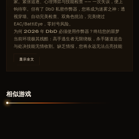
家。紧张追逐、心理博弈与技能检查 —— 一次失误，便上
钩待宰。但有了 DbD 私密作弊器，您将成为迷雾之神：透
视穿墙、自动完美检查、双角色统治，完美绕过
EAC/BattlEye，零封号风险。
为何 2026 年 DbD 必须使用作弊器？终结您的噩梦
当前环境极其残酷：高手逃生者无限绕板，杀手隧道追击
与处决技能无情收割。缺乏情报，您将永远无法点亮技能
或频繁掉线。私密作弊器为您带来：
显示全文
全局气场：杀手/逃生者位置、发电机进度、图腾/钩子
—— 再无伏击风险。
自动检查与免疫：完美技能检查、陷阱免疫 —— 安全治疗
与修理。
轻松拿牌/逃生：精准击倒瞄准、全要素透视 —— 单局登顶
相似游戏
MMR。
双角色通用：逃生者模式（绕板辅助）与杀手模式（追踪
猎杀）均适用。
直播安全：OBS 无法检测 —— 内容创作零风险。
2026 年，EAC 反作弊全面强化，但我们的作弊器依然
100% 无检测。数千玩家已实现零 HWID 封号，稳居排行