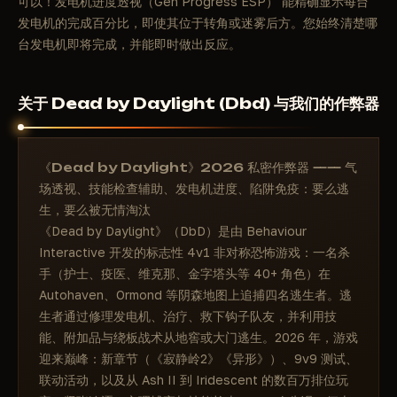
可以！发电机进度透视（Gen Progress ESP） 能精确显示每台
发电机的完成百分比，即使其位于转角或迷雾后方。您始终清楚哪
台发电机即将完成，并能即时做出反应。
关于 Dead by Daylight (Dbd) 与我们的作弊器
《Dead by Daylight》2026 私密作弊器 —— 气
场透视、技能检查辅助、发电机进度、陷阱免疫：要么逃
生，要么被无情淘汰
《Dead by Daylight》（DbD）是由 Behaviour
Interactive 开发的标志性 4v1 非对称恐怖游戏：一名杀
手（护士、疫医、维克那、金字塔头等 40+ 角色）在
Autohaven、Ormond 等阴森地图上追捕四名逃生者。逃
生者通过修理发电机、治疗、救下钩子队友，并利用技
能、附加品与绕板战术从地窖或大门逃生。2026 年，游戏
迎来巅峰：新章节（《寂静岭2》《异形》）、9v9 测试、
联动活动，以及从 Ash II 到 Iridescent 的数百万排位玩