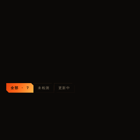
ARCANE
FECURITY
顶级·1
顶级·2
SOFTHUB
COLLAPSE
顶级·3
预算
对比全部
还在犹豫
145
RUB
外挂列表： Dead by Daylight (Dbd)
全部 · 7
未检测
更新中
ARCANE