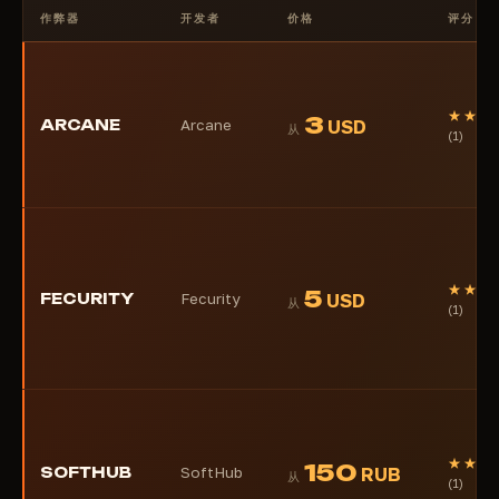
作弊器
开发者
价格
评分
★★★
3
ARCANE
Arcane
USD
从
(1)
★★★
5
FECURITY
Fecurity
USD
从
(1)
★★★
150
SOFTHUB
SoftHub
RUB
从
(1)