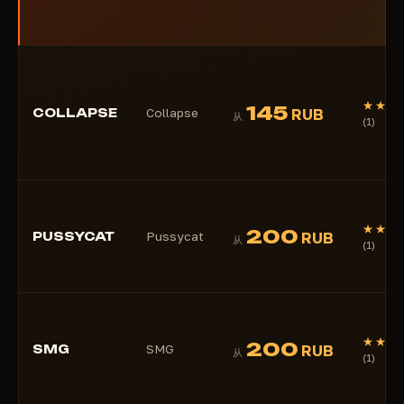
★★★
145
COLLAPSE
Collapse
RUB
从
(1)
★★★
200
PUSSYCAT
Pussycat
RUB
从
(1)
★★★
200
SMG
SMG
RUB
从
(1)