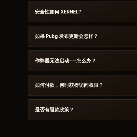
付款后你将收到下载链接和专为以下游戏编写的说明： 
Windows 版本、Secure Boot 设置和启动顺序
安全性如何 XERNEL?
Telegram 联系我们，我们会帮您解决。
该作弊器在以下游戏的最新补丁上测试： Pubg 
看——Undetected / 更新中 / 风险。若游
如果 Pubg 发布更新会怎样？
直到修复发布。
补丁发布后24小时内更新。订阅冻结——天数不会
目录中。
作弊器无法启动——怎么办？
请在 Discord 中描述错误。大多数问题 15 分钟
Boot、杀毒软件。支持团队熟悉 Pubg 及具体要求 X
如何付款，何时获得访问权限？
通过加密货币或匿名支付系统付款。付款确认后自
内。
是否有退款政策？
数字产品不予退款。但如果作弊器无法启动且客服