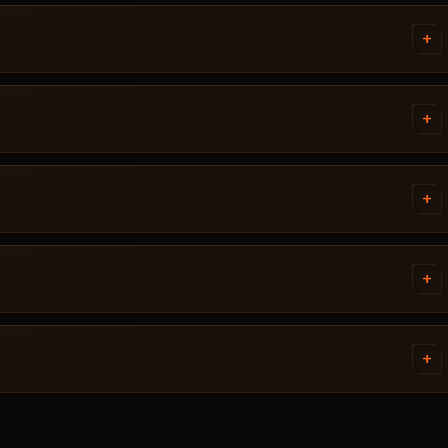
Pubg - ，其中注明所需的
。如果遇到问题，请通过 Discord 或
+
后才会发布。当前状态可在卡片上查
戏更新后状态发生变化，该辅助会被下架，
+
流失。修复完成后作弊器重新出现在
+
内即可解决：启动模式不正确、Secure
ERNEL.
+
动获得访问权限——通常在几分钟
+
无法解决——我们会个别处理。