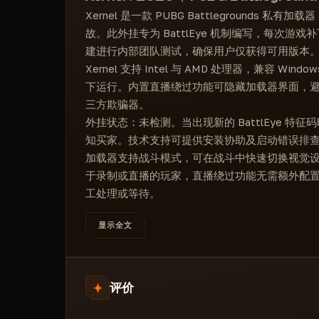
护甲透视及3级筛选器
Xernel 是一款 PUBG Battleground
配件及瞄准镜透视
故。此外挂专为 BattlEye 机制编写，每次
可自定义透视距离
建进行内部团队测试，确保用户仅获得可用版本
Xernel 支持 Intel 与 AMD 处理器，兼容 Win
下运行。内置直播绕过功能可隐藏加载器界面，
三方欺骗器。
外挂状态：未检测。当出现新的 BattlEye 
知买家。技术支持可提供安装协助及启动错误排
加载器支持战斗模式，可在战斗中快速切换视觉设置
于录制或直播的玩家，直播绕过功能无需额外配
工处理或等待。
显示全文
评价