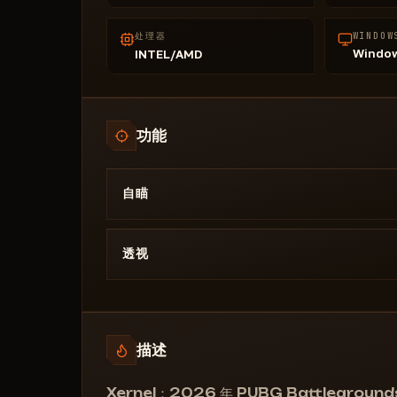
处理器
WINDOW
Window
INTEL/AMD
功能
自瞄
视野绘制
自动瞄准平滑度
透视
后坐力控制系统 (RCS)
玩家透视
玩家骨架
玩家距离
描述
战斗模式
武器透视及筛选器
Xernel：2026 年 PUBG Battlegroun