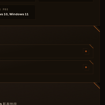
S PRO
s 10, Windows 11
+
自动瞄准视野
+
目标骨骼选择
俯仰 RCS 调整
玩家方框
玩家名称
方框设置（样式、填充、渐变）
全局战利品透视
弹药透视
ds 私有外挂