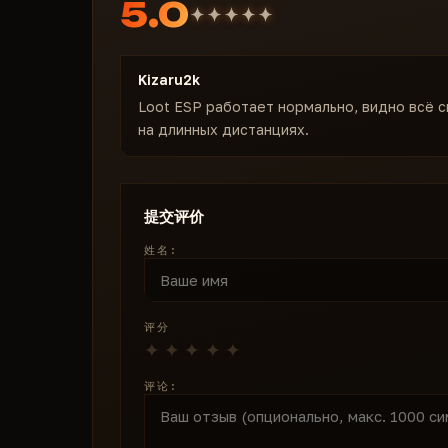
5.0
Kizaru2k
Loot ESP работает нормально, видно всё 
на длинных дистанциях.
提交评价
姓名:
评分
评论: