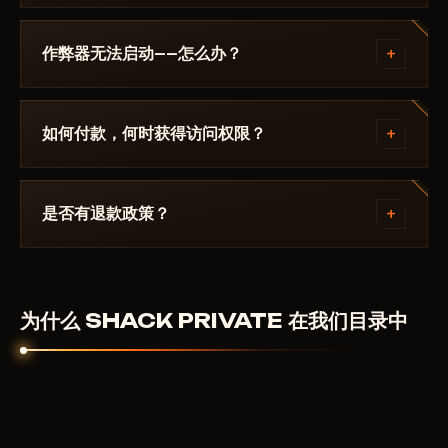
会被下架，直到修复发布。
补丁发布后24小时内更新。订阅冻结——天数不会流
失。修复完成后作弊器重新出现在目录中。
+
作弊器无法启动——怎么办？
请在 Discord 中描述错误。大多数问题 15 分钟内即可
解决：启动模式不正确、Secure Boot、杀毒软件。支
+
如何付款，何时获得访问权限？
持团队熟悉 Delta Force 及具体要求 SHACK
PRIVATE.
通过加密货币或匿名支付系统付款。付款确认后自动获
得访问权限——通常在几分钟内。
+
是否有退款政策？
数字产品不予退款。但如果作弊器无法启动且客服无法
解决——我们会个别处理。
为什么 SHACK PRIVATE 在我们目录中