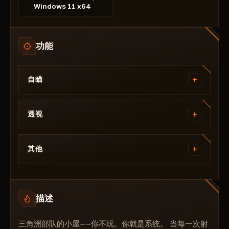
Windows 11 x64
功能
+
自瞄
启用
+
禁用机器人瞄准
透视
能见度检查
视觉播放器
预测
+
名称
其他
瞄准速度
健康
视场角
保存 CFG 按钮
距离
显示视场
加载CFG按钮
级别
骨骼选择
描述
支持任何分辨率和游戏模式。
2D 盒子
钥匙
支持安全流式传输（您可以使用 OBS 流式传输到
线路
Twitch 或任何其他服务，而无需显示菜单或功
三角洲部队的小屋——你不玩。你就是系统。 当每一次射
最大距离