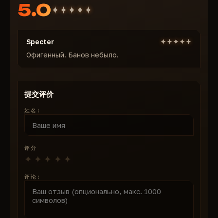
5.0
武器
武器适配器
弹药
Specter
装甲
Офигенный. Банов небыло.
恢复
我的背包
背心袋
提交评价
尸体
姓名:
战利品容器
阿凡达
安全
评分
包
徽章
评论:
项目
无后坐力
没有摇摆
无传播