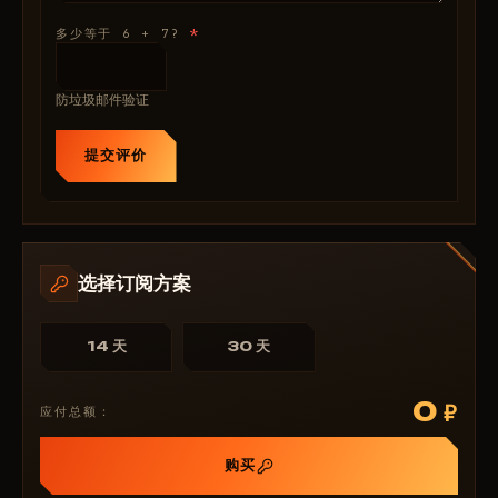
手榴弹展示
*
多少等于 6 + 7?
适用范围
FPS
防垃圾邮件验证
热键
字体
提交评价
字体轮廓
字体大小
选择订阅方案
14 天
30 天
0
₽
应付总额：
购买