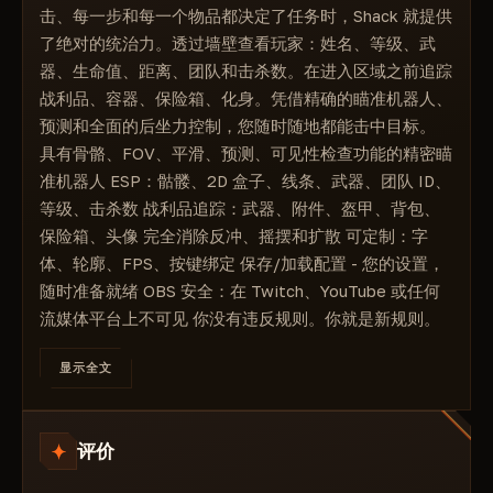
能）。
骷髅
击、每一步和每一个物品都决定了任务时，Shack 就提供
玩家武器展示
了绝对的统治力。透过墙壁查看玩家：姓名、等级、武
团队ID显示
器、生命值、距离、团队和击杀数。在进入区域之前追踪
杀
战利品、容器、保险箱、化身。凭借精确的瞄准机器人、
隐藏人工智能
预测和全面的后坐力控制，您随时随地都能击中目标。
具有骨骼、FOV、平滑、预测、可见性检查功能的精密瞄
人工智能名称
准机器人 ESP：骷髅、2D 盒子、线条、武器、团队 ID、
人工智能水平
等级、击杀数 战利品追踪：武器、附件、盔甲、背包、
老板
保险箱、头像 完全消除反冲、摇摆和扩散 可定制：字
球员类型
体、轮廓、FPS、按键绑定 保存/加载配置 - 您的设置，
展示你的团队
随时准备就绪 OBS 安全：在 Twitch、YouTube 或任何
能见度检查
流媒体平台上不可见 你没有违反规则。你就是新规则。
信息管理系统
战利品展示
显示全文
集装箱展示
商品名称
评价
物品距离
项目过滤器