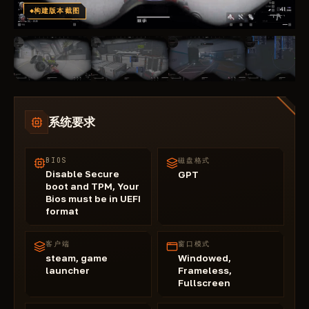
构建版本截图
系统要求
BIOS
磁盘格式
Disable Secure
GPT
boot and TPM, Your
Bios must be in UEFI
format
客户端
窗口模式
steam, game
Windowed,
launcher
Frameless,
Fullscreen