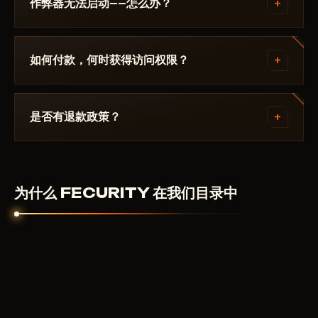
+
作弊器无法启动——怎么办？
请在 Discord 中描述错误。大多数问题 15 分钟内即可
解决：启动模式不正确、Secure Boot、杀毒软件。支
+
如何付款，何时获得访问权限？
持团队熟悉 Delta Force 及具体要求 FECURITY.
通过加密货币或匿名支付系统付款。付款确认后自动获
得访问权限——通常在几分钟内。
+
是否有退款政策？
数字产品不予退款。但如果作弊器无法启动且客服无法
解决——我们会个别处理。
为什么 FECURITY 在我们目录中