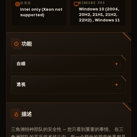
处理器
WINDOWS PRO
Windows 10 (2004,
Intel only (Xeon not
20H2, 21H1, 21H2,
supported)
22H2) , Windows 11
功能
+
自瞄
启用
+
仅可见
透视
仅限敌人
仅限敌人
显示视场
盒子
预测
描述
盒子轮廓
视场角
健康
延迟瞄准
三角洲特种部队的安全性 — 您只看到重要的事情。 在三
骷髅
随机骰子
角洲部队的高压战术战斗中，每一个额外的视觉效果都是