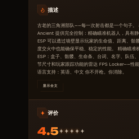
特别是尼克：颜色
锁定目标
杂项
描述
附加信息
Fps 储物柜（滑块）
FPS 储物柜（滑块）
特异功能杀死
Fps 储物柜（滑块）
古老的三角洲部队——每一次射击都是一个句子。
启用雷达
Ancient 提供完全控制：精确瞄准机器人，具
绘制玩家：颜色
ESP 可以透过墙壁显示玩家的生命值、距离、骷髅
度交火中也能确保平稳、稳定的性能。 精确瞄准
ESP：盒子、骷髅、生命条、台词、名字、队伍、
节尺寸和玩家跟踪功能的雷达 FPS Locker—
语言支持：英语、中文 你不开枪。你消除。
显示全文
评价
4.5