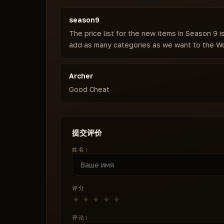
season9
The price list for the new items in Season 9 
add as many categories as we want to the Wo
Archer
Good Cheat
提交评价
姓名:
评分
评论: