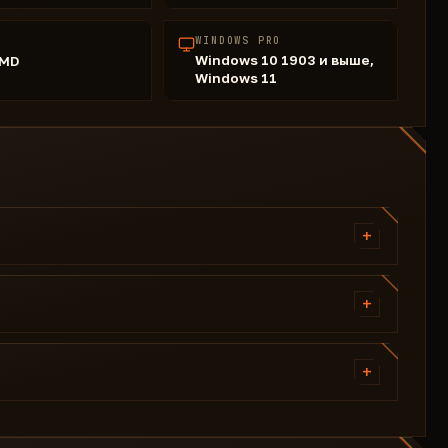
WINDOWS PRO
Windows 10 1903 и выше,
AMD
Windows 11
+
一般
+
瞄准类型（静态；弯曲）
视场
玩家
光滑
+
Esp Box（可见和不可见颜色）
骨骼：头 I 颈 I 身体
骨架厚度（滑块）
力骨
加载配置
特快专线
仅可见
分享配置