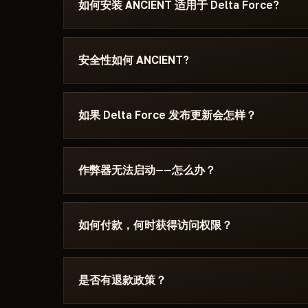
如何安装 ANCIENT 适用于 Delta Force?
付款后你将收到下载链接和专为以下游戏编写的说明： De
的 Windows 版本、Secure Boot 设置和启动
安全性如何 ANCIENT?
或 Telegram 联系我们，我们会帮您解决。
该作弊器在以下游戏的最新补丁上测试： Delta F
片上查看——Undetected / 更新中 / 风险
如果 Delta Force 发布更新会怎样？
下架，直到修复发布。
补丁发布后24小时内更新。订阅冻结——天数不会
目录中。
作弊器无法启动——怎么办？
请在 Discord 中描述错误。大多数问题 15 分钟
Boot、杀毒软件。支持团队熟悉 Delta Force 及具
如何付款，何时获得访问权限？
通过加密货币或匿名支付系统付款。付款确认后自
内。
是否有退款政策？