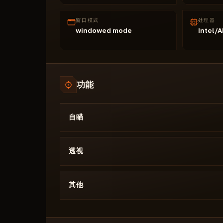
窗口模式
处理器
windowed mode
Intel/
功能
自瞄
目的
启用 AimBot
透视
瞄准键（键 1 和键 2）
视觉效果
绘制视场
绘制距离（滑块）
其他
目标
Esp Skeleton（可见和不可见颜色）
最近的
配置
特别是健康
强制键
删除配置