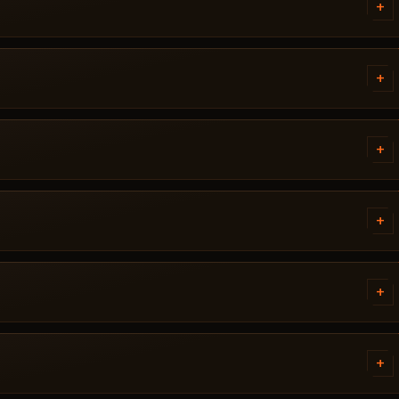
+
lta Force - ，其中注明所需
顺序。如果遇到问题，请通过 Discord
+
orce 后才会发布。当前状态可在卡
。若游戏更新后状态发生变化，该辅助会被
+
流失。修复完成后作弊器重新出现在
+
内即可解决：启动模式不正确、Secure
体要求 ANCIENT.
+
动获得访问权限——通常在几分钟
+