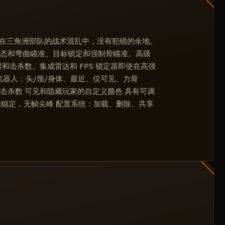
Esp 距离：颜色
锁被敲了
显示帧率
ESP团队
语言设置（英语和中文）
雷达
 在三角洲部队的战术混乱中，没有犯错的余地。
雷达尺寸（滑块）
有静态和弯曲瞄准、目标锁定和强制骨瞄准。高级
Fps 储物柜（滑块）
和击杀数。集成雷达和 FPS 锁定器即使在高强
机器人：头/颈/身体、最近、仅可见、力骨
击杀数 可见和隐藏玩家的自定义颜色 具有可调
—性能稳定，无帧尖峰 配置系统：加载、删除、共享