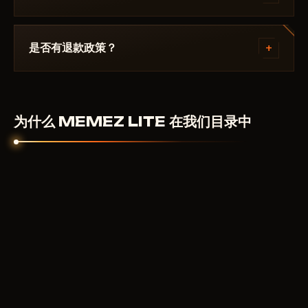
持团队熟悉 Valorant 及具体要求 MEMEZ LITE.
通过加密货币或匿名支付系统付款。付款确认后自动获
得访问权限——通常在几分钟内。
+
是否有退款政策？
数字产品不予退款。但如果作弊器无法启动且客服无法
解决——我们会个别处理。
为什么 MEMEZ LITE 在我们目录中