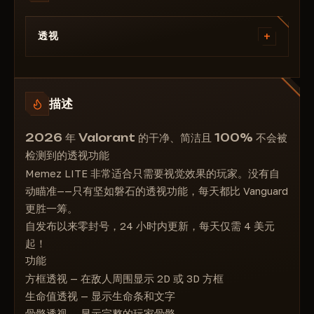
+
透视
启用透视 - 启用透视
方块透视 - 启用方块透视
描述
生命值透视 - 生命值透视
距离透视 - 距离透视
2026 年 Valorant 的干净、简洁且 100% 不会被
特工透视 - 特工名称
检测到的透视功能
骨骼透视 - 骨骼透视
Memez LITE 非常适合只需要视觉效果的玩家。没有自
头部透视 - 头部透视
动瞄准——只有坚如磐石的透视功能，每天都比 Vanguard
在生命条上显示文字 - 生命值透视文字显示
更胜一筹。
方块类型 - 方块类型
自发布以来零封号，24 小时内更新，每天仅需 4 美元
生命值类型 - 生命条类型
起！
功能
方框透视 — 在敌人周围显示 2D 或 3D 方框
生命值透视 — 显示生命条和文字
骨骼透视 — 显示完整的玩家骨骼