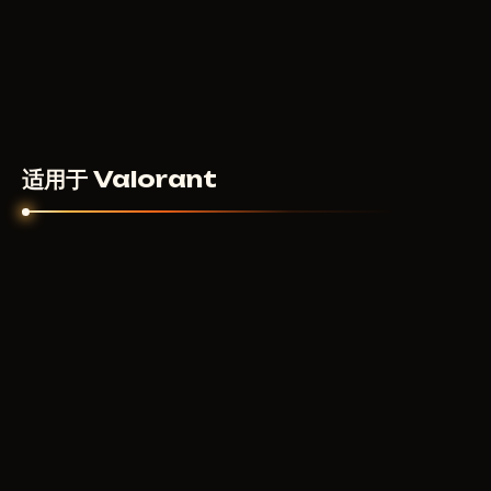
适用于 Valorant
UNNAMED
8
USD
从