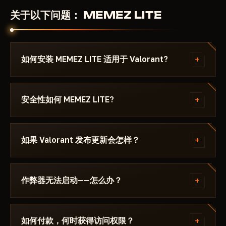
关于以下问题： MEMEZ LITE
+
如何安装 MEMEZ LITE 适用于 Valorant?
付款后你将收到下载链接和专为以下游戏编写的说明：
Valorant - ，其中注明所需的 Windows 版本、Secure
+
安全性如何 MEMEZ LITE?
Boot 设置和启动顺序。如果遇到问题，请通过
Discord 或 Telegram 联系我们，我们会帮您解决。
该作弊器在以下游戏的最新补丁上测试： Valorant 后
才会发布。当前状态可在卡片上查看——Undetected /
+
如果 Valorant 发布更新会怎样？
更新中 / 风险。若游戏更新后状态发生变化，该辅助会
被下架，直到修复发布。
补丁发布后24小时内更新。订阅冻结——天数不会流
失。修复完成后作弊器重新出现在目录中。
+
作弊器无法启动——怎么办？
请在 Discord 中描述错误。大多数问题 15 分钟内即可
解决：启动模式不正确、Secure Boot、杀毒软件。支
+
如何付款，何时获得访问权限？