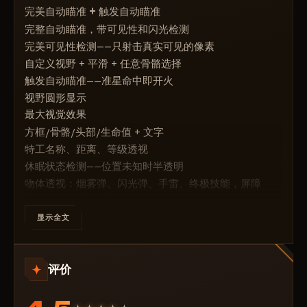
完美自动瞄准 + 触发自动瞄准
方框类型 - 方框类型
完整自动瞄准，带可见性和闪光检测
生命值类型 - 生命条类型
完美可见性检测——只射击真实可见的像素
等级透视 - 透视等级
自定义视野 + 平滑 + 任意骨骼选择
========================================
触发自动瞄准——准星命中即开火
防雷装置透视 - 防雷装置透视
视野圆形显示
防雷装置信息 - 防雷装置信息
最大视觉效果
防雷装置方框 - 防雷装置上的方框
方框/骨骼/头部/生命值 + 文字
通知拆除防雷装置的人 - 拆除防雷装置的人员（通
特工名称、距离、等级透视
知）
休眠状态检测——位置未知时半透明
在防雷装置上显示文字 - 防雷装置上方的文字
物体透视：烟雾弹、闪光弹、手雷、终极技能，屏障
在防雷装置上显示距离 - 到防雷装置的距离
尖刺透视 — 永不丢失炸弹
在防雷装置拆除时显示 - 拆除防雷装置的人员（文
尖刺上方方框 + 距离 + 文字
显示全文
字）
实时“谁在拆弹”通知 + 文字
完整的尖刺信息
评价
漏洞利用与生活质量优化
反闪光弹 + 反挂机
线框武器