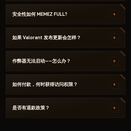
付款后你将收到下载链接和专为以下游戏编写的说明：
Valorant - ，其中注明所需的 Windows 版本、Secure
+
安全性如何 MEMEZ FULL?
Boot 设置和启动顺序。如果遇到问题，请通过
Discord 或 Telegram 联系我们，我们会帮您解决。
该作弊器在以下游戏的最新补丁上测试： Valorant 后
才会发布。当前状态可在卡片上查看——Undetected /
+
如果 Valorant 发布更新会怎样？
更新中 / 风险。若游戏更新后状态发生变化，该辅助会
被下架，直到修复发布。
补丁发布后24小时内更新。订阅冻结——天数不会流
失。修复完成后作弊器重新出现在目录中。
+
作弊器无法启动——怎么办？
请在 Discord 中描述错误。大多数问题 15 分钟内即可
解决：启动模式不正确、Secure Boot、杀毒软件。支
+
如何付款，何时获得访问权限？
持团队熟悉 Valorant 及具体要求 MEMEZ FULL.
通过加密货币或匿名支付系统付款。付款确认后自动获
得访问权限——通常在几分钟内。
+
是否有退款政策？
数字产品不予退款。但如果作弊器无法启动且客服无法
解决——我们会个别处理。