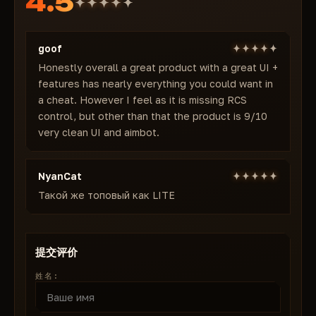
4.5
谁投票旁观者检测
自动加载和保存配置
为什么成千上万的用户选择 Memez FULL
goof
坚如磐石的稳定性，闪电般的更新速度，完美的功能平
Honestly overall a great product with a great UI +
features has nearly everything you could want in
衡。无崩溃，无误报。无需修改 Vanguard 即可在任何
a cheat. However I feel as it is missing RCS
PC 上运行。
control, but other than that the product is 9/10
价格：
very clean UI and aimbot.
1 天 — 7 美元
7 天 — 20 美元
30 天 — 39 美元
NyanCat
购买 Valorant 的 Memez FULL，每天 7 美元起 → 立
Такой же топовый как LITE
即激活，终身不被检测到！
提交评价
姓名: