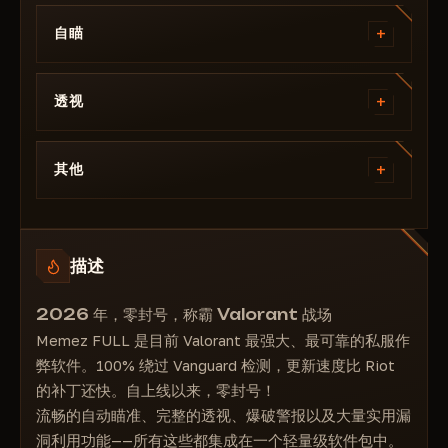
+
自瞄
启用自动瞄准 - 启用自动瞄准
+
可见性检查 - 可见性检查
透视
闪光检查 - 闪光检查
=====================================
骨骼自动瞄准 - 骨骼自动瞄准
物体透视 - 进入物体、烟雾弹、闪光弹、手雷、陷
+
其他
显示视野范围 - 显示瞄准视野范围
阱、墙壁/屏障、终极技能、其他。
视野范围自动瞄准 - 调整瞄准视野范围
==========================================
启用透视 - 启用透视
线框武器 - 移除武器贴图
平滑自动瞄准 - 平滑瞄准
休眠状态检查 - 如果没有玩家位置信息，则显示透明
骨架和方框
防挂机 - 防挂机
自动扳机 - 自动扳机
描述
方框透视 - 启用方框
防闪光 - 防闪光
完美可见性检查 - 可见性检查
生命值透视 - 生命值透视
2026 年，零封号，称霸 Valorant 战场
投票者 - 谁在观看
距离透视 - 距离透视
Memez FULL 是目前 Valorant 最强大、最可靠的私服作
=============================================
弊软件。100% 绕过 Vanguard 检测，更新速度比 Riot
特工透视 - 特工名称
配置加载/保存
的补丁还快。自上线以来，零封号！
骨架透视 - 骨架
自动加载配置
流畅的自动瞄准、完整的透视、爆破警报以及大量实用漏
头部透视 - 头部透视
洞利用功能——所有这些都集成在一个轻量级软件包中。
在生命条上显示文字 - 生命值透视文字