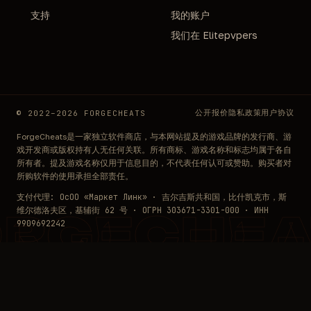
支持
我的账户
我们在 Elitepvpers
公开报价
隐私政策
用户协议
© 2022–2026 FORGECHEATS
ForgeCheats是一家独立软件商店，与本网站提及的游戏品牌的发行商、游
戏开发商或版权持有人无任何关联。所有商标、游戏名称和标志均属于各自
所有者。提及游戏名称仅用于信息目的，不代表任何认可或赞助。购买者对
所购软件的使用承担全部责任。
支付代理: ОсОО «Маркет Линк» · 吉尔吉斯共和国，比什凯克市，斯
维尔德洛夫区，基辅街 62 号 · ОГРН 303671-3301-000 · ИНН
ORGECHEA
9909692242