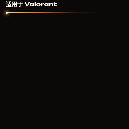
适用于 Valorant
UNNAMED
8
USD
从
MEMEZ LITE