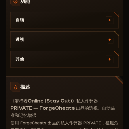
功能
+
自瞄
选择瞄准骨骼
+
选择瞄准按钮
透视
开启魔法子弹并选择一个按钮
显示NPC
启用NPC和玩家的瞄准功能
+
圈出玩家和NPC
其他
启用怪物和动物的瞄准功能
显示玩家和NPC的骨骼
瞄准目标的瞄准标记
加速模式：选择速度
显示玩家和NPC的名称
选择瞄准范围
开启功能：始终为日光（无论天气如何都会变亮）
显示玩家所属的氏族
瞄准范围的视觉显示
描述
异常搜索
显示尸体
选择瞄准的优先顺序：按距离还是按与十字准星的距
异常磁铁
显示怪物
离
《潜行者Online (Stay Out)》私人作弊器
在异常中显示文物字母
显示地面上的物品
PRIVATE — ForgeCheats 出品的透视、自动瞄
轻松完成蜘蛛侠和遗忘冰原事件
显示容器
准和记忆增强
显示水井
使用 ForgeCheats 出品的私人作弊器 PRIVATE，征服危
显示异常现象