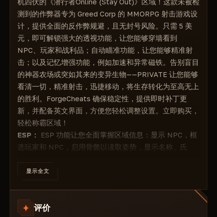
机四伏的《潜行者Online (Stay Out)》区域！这款未被检
触发器
测到的作弊器专为 Greed Corp 的 MMORPG 射击游戏设
计，提供全面的反作弊规避，且无封号风险。只需 5 美
任务
元，即可解锁强大的透视功能，让您能够穿墙看到
列表中未包含的其他ESP
NPC、玩家和战利品；自动瞄准功能，让您能够精准射
击；以及记忆增强功能，例如加速和异常磁铁。告别盲目
的神器农场或突如其来的变异生物——PRIVATE 让您能够
看清一切，精准射击，迅捷移动，将生存转化为至高无上
的胜利。ForgeCheats 确保稳定性，提供即时补丁更
新，并配备英文界面，方便您轻松调整设置。立即购买，
轻松称霸区域！
ESP：
ESP 功能让您全面掌握区域信息：显示 NPC，框
选玩家和 NPC，启用骨骼以读取姿势，显示名称、氏
族、尸体、怪物、地面物品、容器、水井、异常点、触发
器、任务等等。在《潜行者Online》中，这项战术增强功
显示全文
能可助您一臂之力——发现瓦砾后的潜行者，无需狩猎即
可拾取战利品，并躲避陷阱，从而提升 PvP 和 PvE 突袭
评价
的体验。