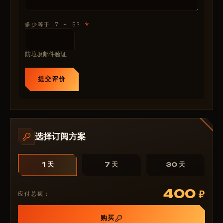
Ice”活动：自动化机制，跳过陷阱和时间限制，在
《Stalker Online》中更快、更安全地获取奖励。
*
多少等于 7 + 5?
使用 ForgeCheats 为《Stalker Online》（Stay Out）
推出的 PRIVATE 作弊器，将混乱的区域变成你的领地！
这项未被检测到的技术可以绕过所有反作弊系统，而且只
防垃圾邮件验证
需 5 美元，即可让所有幸存者都能拥有它。更新内容与新
区域和活动同步，带来无缝的 PvP 和神器狩猎体验。告
提交评价
别枯燥的刷怪——立即在 ForgeCheats 购买 PRIVATE 作
弊器，享受退款保证、全天候支持以及 ESP 和 Aimbot
的额外配置。成为《Stay Out》的传奇：区域优势正等
待着你的突袭！
选择订阅方案
1 天
7 天
30 天
400
₽
应付总额：
购买