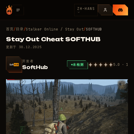
ZH-HANS
首页
目录
/
/
Stalker Online / Stay Out
/
SOFTHUB
Stay Out Cheat SOFTHUB
更新于
30.12.2025
开发者
5.0 · 1
未检测
SoftHub