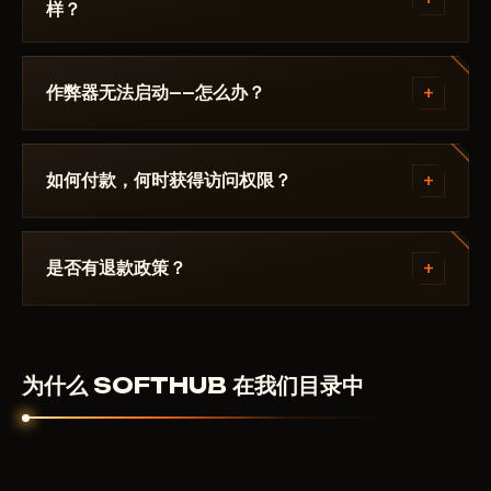
样？
查看——Undetected / 更新中 / 风险。若游戏更新后状
态发生变化，该辅助会被下架，直到修复发布。
补丁发布后24小时内更新。订阅冻结——天数不会流
失。修复完成后作弊器重新出现在目录中。
+
作弊器无法启动——怎么办？
请在 Discord 中描述错误。大多数问题 15 分钟内即可
解决：启动模式不正确、Secure Boot、杀毒软件。支
+
如何付款，何时获得访问权限？
持团队熟悉 Stalker Online / Stay Out 及具体要求
SOFTHUB.
通过加密货币或匿名支付系统付款。付款确认后自动获
得访问权限——通常在几分钟内。
+
是否有退款政策？
数字产品不予退款。但如果作弊器无法启动且客服无法
解决——我们会个别处理。
为什么 SOFTHUB 在我们目录中