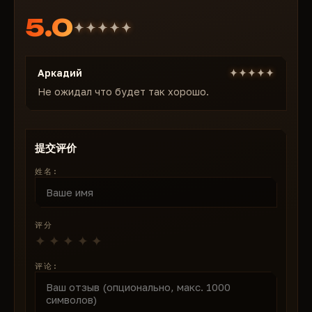
骨骼选择辅助瞄准：
精准选择目标：在《潜行者
5.0
Online》的狂暴战斗中，您可以瞄准头部、颈部或躯干进
行爆头，并根据距离或准星角度进行优先级调整。
它使交火变得可预测，能够远距离无误地消灭威胁。
Аркадий
瞄准键和魔法子弹：
为自动瞄准和魔法子弹（穿墙）设
置按键——使用瞄准标记和视觉半径瞄准 NPC、玩家、怪
Не ожидал что будет так хорошо.
物和动物。在“潜行”模式下，它非常适合猎杀变异体或伏
击，并可进行平滑处理，方便潜行。
内存——加速：
通过速度选择来加速移动：在不疲劳的情
提交评价
况下更快地冲刺，甩开巡逻队，并在《潜行者OL》的区
姓名:
域内抢先获得神器。非常适合刷怪和逃脱，让你所向披
靡。
内存——常白昼和异常搜索：
通过“常白昼”功能，无论天
评分
气如何都能照亮区域，此外，还可以使用磁铁进行异常检
测，自动吸附并显示内部的神器字母。在《Stay Out》
中，一场农业革命即将到来——无需担心辐射或黑暗风险
评论:
即可收获稀有物品。
记忆——轻松通关：
轻松通关“Paukan”和“Forgotten