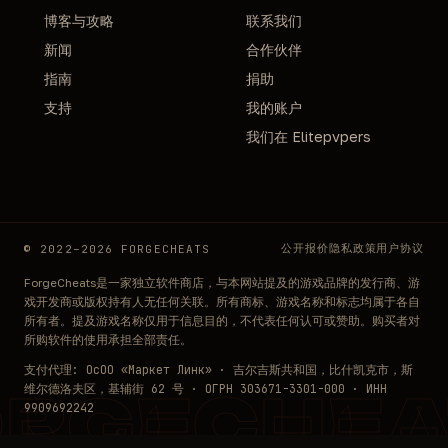
博客与攻略
联系我们
新闻
合作伙伴
指南
捐助
支持
我的账户
我们在 Elitepvpers
公开报价
隐私政策
用户协议
© 2022–2026 FORGECHEATS
ForgeCheats是一家独立软件商店，与本网站提及的游戏品牌的发行商、游
戏开发商或版权持有人无任何关联。所有商标、游戏名称和标志均属于各自
所有者。提及游戏名称仅用于信息目的，不代表任何认可或赞助。购买者对
所购软件的使用承担全部责任。
支付代理: ОсОО «Маркет Линк» · 吉尔吉斯共和国，比什凯克市，斯
维尔德洛夫区，基辅街 62 号 · ОГРН 303671-3301-000 · ИНН
ORGECHEA
9909692242