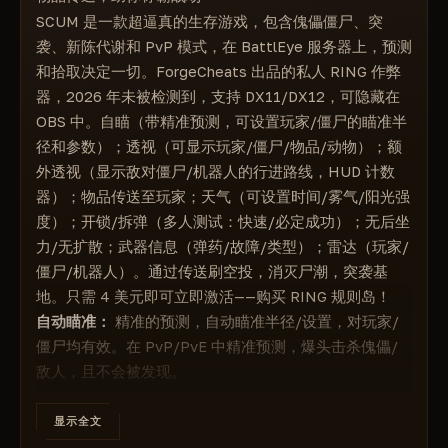
在HUD中显示瞄准你的机器人数量
SCUM 是一款超逼真的生存游戏，包含傀儡僵尸、突
设置时间（并保持设置不变）
袭、新陈代谢和 PvP 模式，在 BattlEye 服务器上，预测
设置雾气浓度
和拾取决定一切。ForgeCheats 出品的私人 RING 作弊
设置阳光强度
器，2026 年未被检测到，支持 DX11/DX12，可隐藏在
=========================
OBS 中。自瞄（带精准预测，可设置玩家/僵尸的瞄准半
#附加功能：
径和参数）；透视（可显示玩家/僵尸/物品/动物）；额
黑客入侵（需要多人游戏验证）
外透视（显示敌对僵尸/机器人的行进路线，HUD 计数
快速解锁
器）；物品传送至玩家；天气（可设置时间/雾气/阳光强
始终正确
度）；开锁/拆弹（多人测试：快速/必定成功）；无后坐
拆弹（需要多人游戏验证）
力/无扩散；武器信息（弹药/故障/类型）；雷达（玩家/
简单模式
僵尸/机器人）。通过传送刷空投，消灭尸潮，突袭基
===========================
地。只需 4 美元即可立即激活——购买 RING 规则岛！
#武器：
自动瞄准：
精准的预测，自动瞄准半径/设置，对玩家/
无后坐力
僵尸均有效。在 PvP/PvE 中精准预测，爆头击杀傀儡/
无扩散
敌人，且不会被发现。
透视：
对玩家、僵尸、所有物品、所有动物均有效。透
永不失手
视墙壁——侦察基地、刷资源、在 SCUM 模式中躲避伏
显示全文
武器信息：
击。