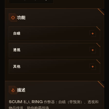
功能
+
自瞄
极佳的瞄准精度
+
自动瞄准半径及其他设置
透视
对玩家和僵尸均有效。
玩家
+
僵尸
其他
所有游戏物品
===========================
所有动物
#传送：
#附加透视：
传送物品
描述
僵尸攻击你时绘制一条线
将物品传送至玩家
在HUD中显示攻击你的僵尸数量
SCUM 私人 RING 作弊器：自瞄（带预测）、透视和
===========================
机器人瞄准你时绘制一条线
物品传送，助你称霸战场
#天气：