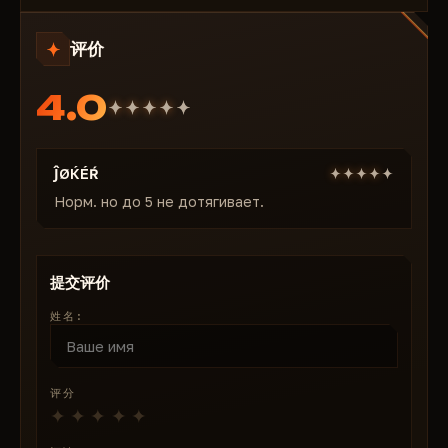
显示弹药数量
额外透视：
显示僵尸/机器人仇恨线，HUD 显示僵尸/机
显示故障类型
评价
器人反制信息。
显示已装备武器
威胁警报——在尸潮/袭击中生存下来，如虎添翼。
============================
4.0
传送：
将物品传送至玩家。瞬间空投/资源农场——无需
#雷达：
代谢即可建造基地。
显示玩家
天气：
设置时间（永久）、雾气浓度、阳光强度。自定
显示僵尸
义可见度——白天袭击、雾中隐蔽。
ĴØЌÉŔ
显示机器人
额外功能：
开锁（多人测试：快速/必定成功）、拆弹
Норм. но до 5 не дотягивает.
（多人测试）、简单模式。自动破解容器/锁——轻松突
袭。
武器：
无后坐力、无扩散、永不损坏。激光般的精准度
提交评价
——无需维修即可撕碎尸潮。
姓名:
武器信息：
弹药数量、故障类型、已装备武器。完整的
武器库 HUD 控制。
雷达：
显示玩家、僵尸和机器人。小地图威胁——攻击协
评分
调，地图目标标记。
RING 由 ForgeCheats 出品——高级私人 SCUM 作弊