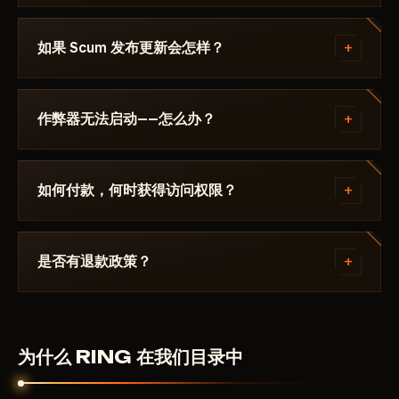
Discord 或 Telegram 联系我们，我们会帮您解决。
该作弊器在以下游戏的最新补丁上测试： Scum 后才会
发布。当前状态可在卡片上查看——Undetected / 更新
+
如果 Scum 发布更新会怎样？
中 / 风险。若游戏更新后状态发生变化，该辅助会被下
架，直到修复发布。
补丁发布后24小时内更新。订阅冻结——天数不会流
失。修复完成后作弊器重新出现在目录中。
+
作弊器无法启动——怎么办？
请在 Discord 中描述错误。大多数问题 15 分钟内即可
解决：启动模式不正确、Secure Boot、杀毒软件。支
+
如何付款，何时获得访问权限？
持团队熟悉 Scum 及具体要求 RING.
通过加密货币或匿名支付系统付款。付款确认后自动获
得访问权限——通常在几分钟内。
+
是否有退款政策？
数字产品不予退款。但如果作弊器无法启动且客服无法
解决——我们会个别处理。
为什么 RING 在我们目录中