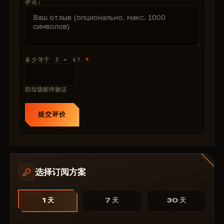
器：DX11/12、OBS 隐藏、BattlEye 更新。想象一下：
评论:
自动瞄准预测傀儡，透视显示战利品，传送拉取空投，无
后坐力激光——名声大噪。保证不被封号。价格实惠，仅
需 4 美元起。全天候支持。在 ForgeCheats 购买 RING
——秒激活！
*
多少等于 3 + 6?
防垃圾邮件验证
提交评价
选择订阅方案
1 天
7 天
30 天