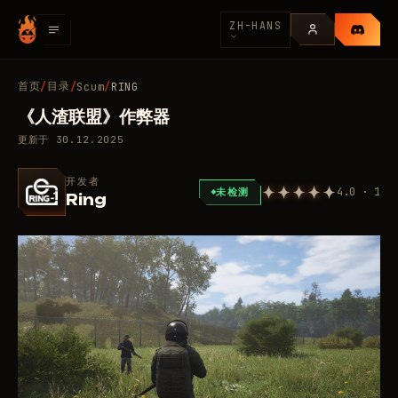
ZH-HANS
首页
目录
/
/
Scum
/
RING
《人渣联盟》作弊器
更新于
30.12.2025
开发者
4.0 · 1
未检测
Ring