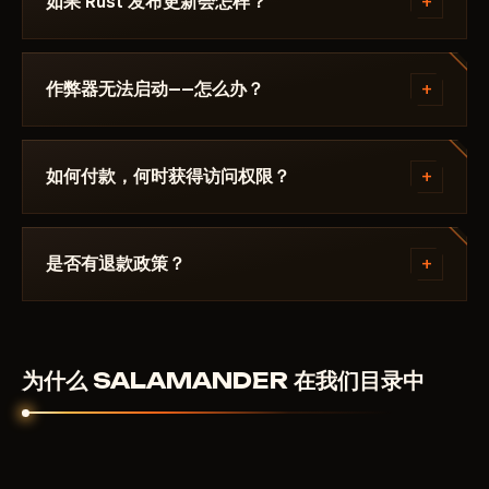
+
如果 Rust 发布更新会怎样？
中 / 风险。若游戏更新后状态发生变化，该辅助会被下
架，直到修复发布。
补丁发布后24小时内更新。订阅冻结——天数不会流
失。修复完成后作弊器重新出现在目录中。
+
作弊器无法启动——怎么办？
请在 Discord 中描述错误。大多数问题 15 分钟内即可
解决：启动模式不正确、Secure Boot、杀毒软件。支
+
如何付款，何时获得访问权限？
持团队熟悉 Rust 及具体要求 SALAMANDER.
通过加密货币或匿名支付系统付款。付款确认后自动获
得访问权限——通常在几分钟内。
+
是否有退款政策？
数字产品不予退款。但如果作弊器无法启动且客服无法
解决——我们会个别处理。
为什么 SALAMANDER 在我们目录中