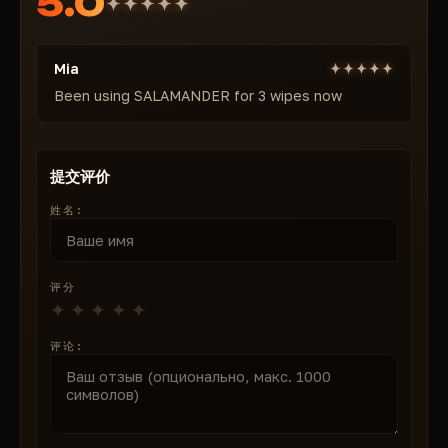
5.0
• 星星 — 世界中星星数量
标准自瞄（Risk / UnSafe）
— 经典自动瞄准，禁用保护
• 亮度 — 星星发光强度
（高风险）
🎒 物品（过滤器）
Mia
静默自瞄按键
— 按住瞄准以控制
━━━━━━━━━━━━━━━━━━━━
FOV
— 带绘制的视野半径
Been using SALAMANDER for 3 wipes now
• 食物/蔬菜 — 食品
准星
— 中心静态十字
• 世界载具 — 车辆
平滑度
— 人性化平滑调节（高值 = legit）
• 有用 & 重要 — 资源/组件
骨骼：
头部（最大伤害）、颈部（平衡）、胸部（可
提交评价
• 天然矿物 — 树木/石头
靠）、骨盆（稳定）
姓名:
• 所有动物 — 动物
🔫 无后坐力 & 散布 — 完全武器控制
无后坐力（Risk）
• 陷阱 — 陷阱/警报
— 完全移除后坐力
X / Y 值
— 精细手动补偿
• 家庭物品 — 容器/箱子/存储
评分
散布减少
— 按原始值的百分比
👁️ 视觉效果 — 信息无过载
科学家/机器人
— NPC、变异体、动物的 ESP
评论:
方框类型 + 骨骼
可见队友 + 名称 + 距离 + 武器
睡眠者 + 可见性检查
（仅可见目标 — legit 玩法基础）
2D 雷达：
启用 + 战斗模式（仅玩家）+ 缩放 + 尺寸