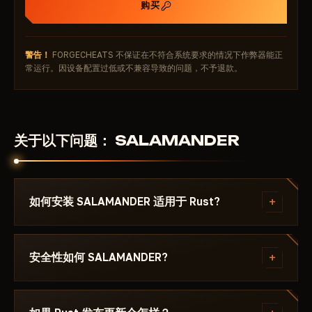
购买
🗺️ 雷达/世界中的物品
过滤器：
食物/蔬菜、载具、重要资源、天然矿物、动
物、陷阱、容器/箱子
警告！
FORGECHEATS 不保证在不符合系统要求的情况下作弊器能正
☁️ 配置 — 使用便捷
常运行。因设备配置过低或不兼容导致的问题，不予退款。
保存配置
加载/导出预设
SALAMANDER 在 2026 年最适合谁
关于以下问题： SALAMANDER
Legit 玩家：
静默自瞄 + 平滑 + 可见性检查 + 平滑无后
坐力
PvP 爱好者：
快速切换 silent/标准自瞄 + 战斗中雷达
Farm 玩家/突袭者：
世界控制、快速拾取、天空调整提
+
如何安装 SALAMANDER 适用于 Rust?
升视野
主播：
完全录制绕过 + 自然外观
付款后你将收到下载链接和专为以下游戏编写的说明：
SALAMANDER 2026
— 专注于定制与风险控制的作弊
Rust - ，其中注明所需的 Windows 版本、Secure
+
安全性如何 SALAMANDER?
器。
Boot 设置和启动顺序。如果遇到问题，请通过
Discord 或 Telegram 联系我们，我们会帮您解决。
该作弊器在以下游戏的最新补丁上测试： Rust 后才会
发布。当前状态可在卡片上查看——Undetected / 更新