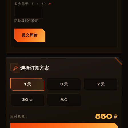
*
多少等于 6 + 5?
（X/Y）
战利品/陷阱的最大距离
🌌 天空 & 光照 — 可见性控制
防垃圾邮件验证
暮色天空 + 星空
明亮环境光 + 星星
（数量/亮度）
提交评价
⚙️ 其他 — QoL 与风险功能
OmniSprint
— 持枪全速奔跑
Fast Loot
— 即时拾取
Spider（Risk）
— 爬墙
选择订阅方案
AdminFlag（Risk）
— 模拟管理员（非常危险）
SuperMelee
— 增加近战范围
1 天
3 天
7 天
No Animation Weapon
玩家相机 FOV + 缩放距离
调试相机（Risk）
— 自由视角
30 天
永久
换弹指示器
快速复合弓 + 100% Eoka
550
₽
应付总额：
玩家腰间快捷栏
移除图层/建筑/水/地形
（开关按键切换）