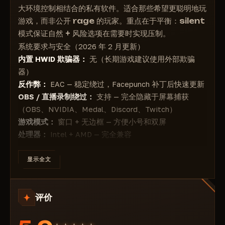
• 防直播 — 隐藏于 OBS/直播/录制
└─ 胸部（可靠且 legit）
大环境控制相结合的私有软件。适合那些希望更聪明地玩
• FOV 尺寸相机 — 相机距离尺寸
🗺️ 2D 雷达
游戏，而非公开 rage 的玩家。重点在于平衡：silent
└─ 骨盆（伤害较低，区域更大）
• 缩放距离 — 缩放比例距离
模式保证自然 + 风险选项在需要时实现压制。
🔫 无后坐力
━━━━━━━━━━━━━━━━━━━━
• 调试相机（风险）— 自由视角（与身体分离）
系统要求与安全（2026 年 2 月更新）
━━━━━━━━━━━━━━━━━━━━
• 启用 2D 雷达 — 激活小地图
• 换弹指示器 — 换弹完成时信号
内置 HWID 欺骗器：
无（长期游戏建议使用外部欺骗
• 无后坐力（风险）— 完全移除后坐力（易检测）
• 战斗模式雷达 — 仅玩家（无物品）
• 快速复合弓 — 移除弓延迟
器）
• X 值 — 手动水平后坐力调整
• 缩放雷达 — 缩放以提高清晰度
• 100% Eoka — 保证射击（无哑火）
反作弊：
EAC — 稳定绕过，Facepunch 补丁后快速更新
• Y 值 — 手动垂直后坐力调整
• 雷达尺寸 — 尺寸调整（X/Y）：
• 玩家库存信息 — 腰带上的物品
OBS / 直播录制绕过：
支持 — 完全隐藏于屏幕捕获
• 散布 — 子弹散布减少（按原始值百分比）
└─ X 轴尺寸 — 宽度
• 移除图层 — 移除视觉图层（开关按键）
（OBS、NVIDIA、Medal、Discord、Twitch）
└─ Y 轴尺寸 — 高度
• 移除建筑 — 穿墙查看（非法）
游戏模式：
窗口 + 无边框 — 方便小号和双屏
• 战利品距离 — 物品最大距离
• 移除水 — 透明水
处理器：
Intel + AMD — 完全兼容
• 陷阱距离 — 陷阱最大距离
系统：
Windows 10 / Windows 11（所有版本）
• 移除地形 — 简化草/石头以提高可见度
🌌 天空 & 光照
最小系统负载，
24/7 支持启动和设置帮助
显示全文
☁️ 配置
━━━━━━━━━━━━━━━━━━━━
🎯 辅助瞄准 — 隐蔽优先
━━━━━━━━━━━━━━━━━━━━
静默自瞄（Risk / BETA / UnSafe）
— 隐形调整子弹轨
• 暮色天空 — 更改一天中的时间
• 保存配置 — 将设置保存到文件
评价
迹，鼠标移动自然
• 星空 — 夜间星星可见度
• 加载/导出 — 导入/导出预设
静默按键
— silent 模式独立激活
• 明亮环境光 — 增加整体亮度
静默线条
— 可视化子弹轨迹以便理解