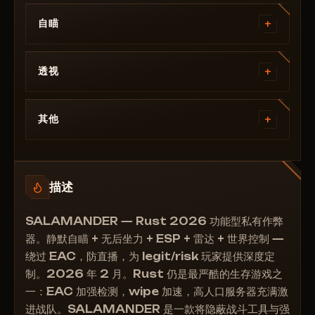
+
自瞄
🎯 辅助瞄准
+
━━━━━━━━━━━━━━━━━━━━
透视
• 静默自瞄（风险）— 静默瞄准模式（BETA /
👁️ 视觉效果（ESP）
UnSafe）
+
其他
• 静默按键 — Silent 模式独立激活
━━━━━━━━━━━━━━━━━━━━
• 静默线条 — 可视化子弹轨迹
• 科学家/机器人 — NPC、机器人、变异体、动物的
⚙️ 其他（MISC）
ESP
• 标准自瞄（风险）— 经典自动瞄准（UnSafe — 高
━━━━━━━━━━━━━━━━━━━━
• 方框类型 — 选择目标周围框架类型
风险）
描述
• OmniSprint — 持枪全速奔跑
• 骨骼 — 显示敌人骨骼
• 静默自瞄按键 — 按住瞄准以控制
• Fast Loot — 即时物品收集
• 可见队友 — 显示团队成员
• FOV — 带绘制的视野半径
SALAMANDER — Rust 2026 功能型私有作弊
• Spider（风险）— 爬墙
• 玩家名称 — 头顶显示昵称
• 准星 — 中心静态十字
器。静默自瞄 + 无后坐力 + ESP + 雷达 + 世界控制 —
• AdminFlag（风险）— 模拟管理员（非常危险 →
• 距离 — 到目标的距离（米）
• 平滑度 — 人性化平滑调节（高值 = legit）
永久封禁）
绕过 EAC，防直播，为 legit/risk 玩家提供深度定
• 武器 — 敌人手中武器名称
• 身体自瞄 — 瞄准骨骼选择：
制。2026 年 2 月。Rust 仍是最严酷的生存游戏之
• SuperMelee — 增加近战范围
• 睡眠者 — 高亮非活跃玩家
└─ 头部（最大伤害，高风险）
一：EAC 加强检测，wipe 加速，高人口服务器充满激
• No Animation Weapon — 禁用武器动画
• 可见性检查 — 仅可见目标（legit 玩法基础）
└─ 颈部（伤害与隐蔽平衡）
进战队。SALAMANDER 是一款将隐蔽战斗工具与强
• 玩家相机 FOV — 调整相机位置