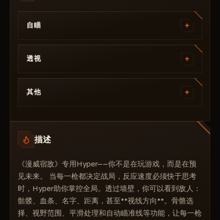
+
自瞄
启用
+
可见性检查
透视
目标线
可见性检查
瞄准区域
+
距离
其他
流动
盟友检查
瞄准键
文本大小
骷髅头
骨骼选择
文本填充
玩家名称
碰撞箱选择
描述
框填充
头像点
忽略友军
加载配置
生命值文字
《漫威宿敌》专用Hyper——你不是在玩游戏，而是在预
保存配置
生命条
见未来。 当每一枪都决定战局，反应速度必须快于思考
2D方框
时，Hyper助你掌控全局。透过墙壁，你可以看到敌人：
3D方框
骷髅、血条、名字、距离，甚至**视线方向**。骨骼选
角框
择、视野范围、平滑处理和自动瞄准线等功能，让每一枪