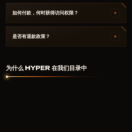
请在 Discord 中描述错误。大多数问题 15 分钟内即可
解决：启动模式不正确、Secure Boot、杀毒软件。支
+
如何付款，何时获得访问权限？
持团队熟悉 Marvel Rivals 及具体要求 HYPER.
通过加密货币或匿名支付系统付款。付款确认后自动获
得访问权限——通常在几分钟内。
+
是否有退款政策？
数字产品不予退款。但如果作弊器无法启动且客服无法
解决——我们会个别处理。
为什么 HYPER 在我们目录中