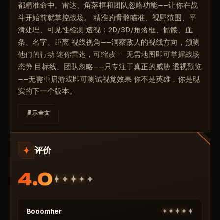
线条
都精准命中。雷达、角落框和团队忽略功能——让你在战
斗开始前就掌控战场。 精准的骨骼瞄准、视野范围、平
雷达图
滑处理、可见性检测 透视：2D/3D/角落框、骷髅、血
雷达刻度
条、名字、距离 视线视角——洞察敌人的视线方向，预测
视角
他们的行动 迷你雷达，可缩放——无需地图即可掌握战场
ESP预览
态势 目标线、团队忽略——只专注于真正的威胁 透视预览
——无需重启游戏即可测试视觉效果 你不是英雄，你是现
实的下一个版本。
显示全文
评价
4.0
Booomher