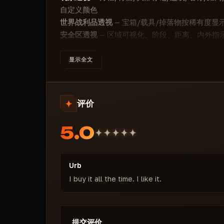
神话（红色）
自定义颜色
🔥其他透视功能🔥
世界战利品透视
— 宝箱/载具/掉落物按稀有度显
安全区透视
显示视野圈
— 区域可视化、阶段、距离、内外指
其他功能
— FOV 圆圈、自定义颜色、FPS 控制、
自定义视野圈颜色
配置系统
— 创建/加载/保存/删除/重置，打开
显示全文
渲染帧率控制（30–300 FPS）
Prime 完整功能 自瞄设置
自定义界面颜色
武器类别：全局 / 步枪 / 狙击枪 / 手枪 / 冲锋枪 
每类武器可覆盖全局设置
评价
激活快捷键
FOV：5–360°
5.0
瞄准速度：0–100%
目标脱离时间：0–1000 毫秒
重新锁定时间：0–1000 毫秒
Urb
最大距离：10–300 米
I buy it all the time. I like it.
预测系统
骨骼选择
过滤器：机器人（NPC）/ FOV 检测 / 队友 / 
提交评价
触发自瞄 — 准星模式