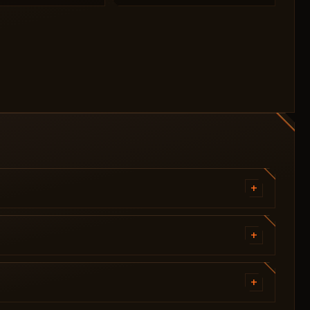
+
冲锋
每种武器的全局设置覆盖
+
视野 (FOV) 调整（5–360°）
主开关
起飞时间（0–1000 毫秒）
+
距离显示
最大射程（10–300 米）
头部标记
瞄准骨骼选择
创建新配置