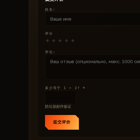
按武器类别配置
姓名:
支持全局覆盖
激活键
命中框扩展：0–100%
评分
触发自瞄 — 磁吸模式
磁吸辅助
评论:
FOV：0–180°
速度：0–100%
可见性/队友过滤
骨骼选择
玩家透视
*
多少等于 1 + 2?
主开关
名称 / 距离 / 骨骼 / 头部标记 / 指向玩家的连线 
防垃圾邮件验证
自定义颜色：队伍 / 可见 / 不可见 / 倒地 / 机器
玩家透视过滤器
提交评价
跳过倒地 / 队友 / 机器人
玩家/机器人最大渲染距离：10–300 米
穿障渲染距离：0–200 米