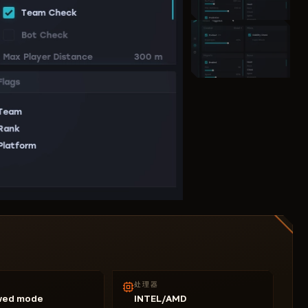
处理器
wed mode
INTEL/AMD