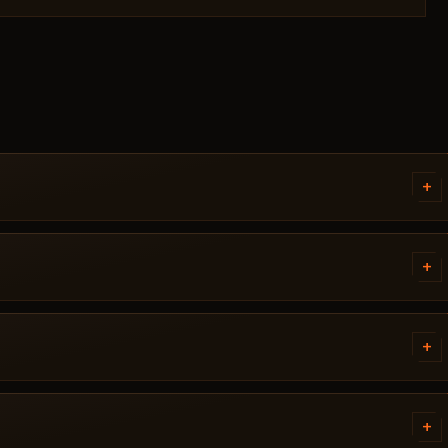
色
+
）/ 史诗（紫）/ 传奇（橙）/ 神话（红）/ 超
ortnite - ，其中注明所需的
。如果遇到问题，请通过 Discord 或
+
te 后才会发布。当前状态可在卡片上
游戏更新后状态发生变化，该辅助会被下
+
流失。修复完成后作弊器重新出现在
+