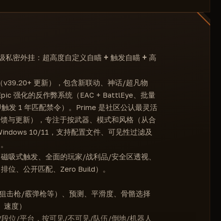
方框
机器人过滤器（NPC）
保存当前设置
自定义颜色（队伍、可见、不可见、倒地、机器
团队检查（排除队友）
清除/重置
人）
可见性检查（仅限可见目标）
配置列表
跳过倒地玩家
武器类别配置
跳过机器人（NPC）
年精英级私密外挂：超高度自定义自瞄 + 触发自瞄 + 高
激活键绑定
最大机器人距离（10-300米）
🔥TRIGGERBOT — 磁力瞄准器🔥
🔥玩家信息🔥
1 赛季（v39.20+ 更新），包含新联动、神话/超凡物
视野控制（0–180°）
pic 强化的反作弊系统（EAC + BattlEye、批量
段位显示
可见性筛选
弊即触发 1 年匹配禁令）。Prime 是社区公认最灵活
🔥安全区透视🔥
骨骼选择系统
户反馈与更新），专注于按武器、模式和风格（从合
安全区距离
dows 10/11，支持配置文件、可见性过滤及
安全区内外指示器
）。
🔥世界透视 — LUT🔥
瞄、磁吸式触发、全面的玩家/战利品/安全区透视、
容器透视
公开匹配、Zero Build）。
显示掉落物品
普通（灰色）
/狙击枪/霰弹枪等）、预测、平滑度、骨骼选择
稀有（蓝色）
展、速度）
传奇（橙色）
离/段位/平台，按可见/不可见/队伍/倒地/机器人