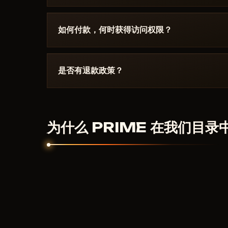
创建 / 加载 / 保存 / 删除 / 重置
打开配置文件夹 / 配置列表
请在 Discord 中描述错误。大多数问题 15 分钟
Boot、杀毒软件。支持团队熟悉 Fortnite 及具体要
Prime 是严肃玩家的利器：在 Unreal 大厅训
如何付款，何时获得访问权限？
预测）。使用风险自负——Epic 在 2026 年大
标签：
自瞄, 触发自瞄, 透视, 战利品雷达, 配置系
通过加密货币或匿名支付系统付款。付款确认后自
内。
是否有退款政策？
数字产品不予退款。但如果作弊器无法启动且客服
为什么 PRIME 在我们目录