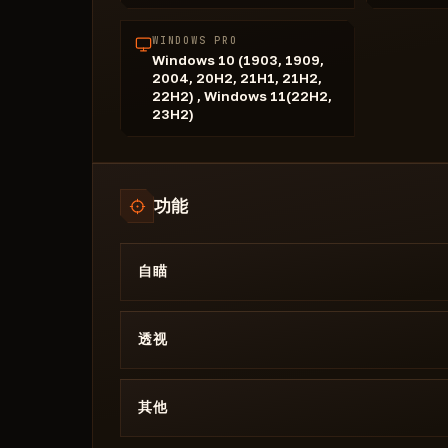
WINDOWS PRO
Windows 10 (1903, 1909,
2004, 20H2, 21H1, 21H2,
22H2) , Windows 11(22H2,
23H2)
功能
自瞄
武器类别选择（通用、步枪、狙击枪、手枪、
枪、霰弹枪）
透视
激活键绑定
🔥玩家透视🔥
瞄准速度控制（0–100%）
玩家名称显示
其他
重新瞄准时间（0–1000 毫秒）
骷髅头
提前量系统
🔥配置系统🔥