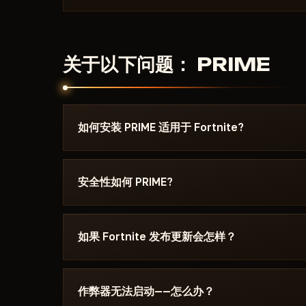
玩家信息
队伍标识 / 段位 / 平台图标
安全区透视
关于以下问题： PRIME
区域可视化 / 距离 / 阶段 / 内外指示器 / 区域颜
世界透视 — 战利品
最大距离：0–150 米
宝箱 / 载具 / 掉落物品
如何安装 PRIME 适用于 Fortnite?
稀有度过滤：普通（灰）/ 不常见（绿）/ 稀有（蓝
凡（彩虹）
付款后你将收到下载链接和专为以下游戏编写的说明： F
其他透视
Windows 版本、Secure Boot 设置和启动顺序
安全性如何 PRIME?
战斗模式（仅玩家透视）
Telegram 联系我们，我们会帮您解决。
显示 FOV 圆圈 / 目标颜色覆盖 / FOV 圆圈颜色
该作弊器在以下游戏的最新补丁上测试： Fortni
渲染选项
查看——Undetected / 更新中 / 风险。若
如果 Fortnite 发布更新会怎样？
FPS 控制：30–300
架，直到修复发布。
HUD 显示/隐藏
补丁发布后24小时内更新。订阅冻结——天数不会
界面颜色自定义
目录中。
配置系统
作弊器无法启动——怎么办？