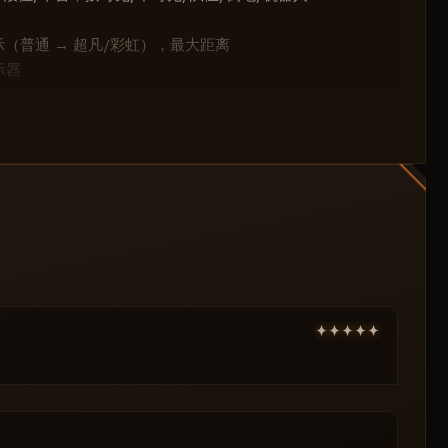
超凡（彩虹色）
战斗模式（仅限玩家透视）
示（普通 → 超凡/彩虹），最大距离
示器
覆盖目标颜色
HUD 开关
🔥绘制选项🔥
配置文件夹——完美适配多账号/多模式
显示/隐藏HUD
/ 霰弹枪
倒地状态 / 可见性（仅可见）