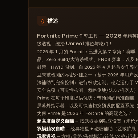
玩家连线
自动瞄准器过滤器
加载已保存的配置
屏幕外指示器
视野检查（排除目标区域外的目标）
删除配置
描述
状态检查（倒地目标）
打开配置文件夹
🔥玩家透视筛选器🔥
🔥TRIGGERBOT — 十字准星🔥
跳过队友
Fortnite Prime 作弊工具 — 2026 
全局设置覆盖
最大玩家距离（10-300米）
级透视，统治 Unreal 排位与吃鸡！
触发区域扩展（0–100%）
穿透掩体的距离（0-200米）
2026 年 1 月的 Fortnite 已进入第 7 章第 
磁力瞄准器辅助瞄准
品、Zero Build/大逃杀模式、FNCS 赛事，以及 E
队伍指示器
速度调整（0–100%）
封禁、HWID 限制、自 2025 年 4 月起首次作
平台图标
团队筛选
且未被检测的私密外挂之一（基于 2026 年用
安全区可视化
法辅助到完全控制）进行极致定制。稳定运行于 Win
安全区阶段显示
安全选项（可见性检测、忽略倒地/队友/机器人
可自定义安全区颜色
Prime 在每个维度提供优势：带预测的精准自
最大绘制距离（0–150 米）
屏幕外指示器，以及可快速切换预设的配置系统（排位、
载具透视
为何 Prime 是 2026 年 Fortnite 的高端之选？
物品稀有度筛选：
超高度自定义自瞄
— 按武器类别独立设置（步枪
罕见（绿色）
双模触发自瞄
— 经典准星 + 磁吸辅助（区域扩
史诗（紫色）
玩家透视
— 方框/骨骼/头部标记/连线/名称/距