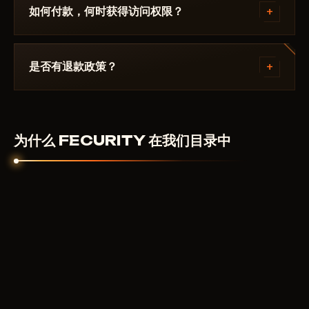
解决：启动模式不正确、Secure Boot、杀毒软件。支
+
如何付款，何时获得访问权限？
持团队熟悉 Fortnite 及具体要求 FECURITY.
通过加密货币或匿名支付系统付款。付款确认后自动获
得访问权限——通常在几分钟内。
+
是否有退款政策？
数字产品不予退款。但如果作弊器无法启动且客服无法
解决——我们会个别处理。
为什么 FECURITY 在我们目录中