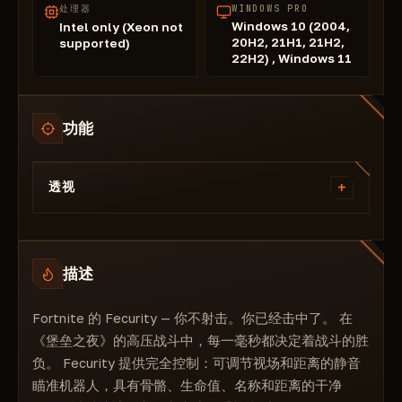
处理器
WINDOWS PRO
Windows 10 (2004,
Intel only (Xeon not
20H2, 21H1, 21H2,
supported)
22H2) , Windows 11
功能
+
透视
手榴弹ESP
车辆ESP
描述
球员ESP
健康
Fortnite 的 Fecurity — 你不射击。你已经击中了。 在
距离
《堡垒之夜》的高压战斗中，每一毫秒都决定着战斗的胜
昵称
负。 Fecurity 提供完全控制：可调节视场和距离的静音
骷髅
瞄准机器人，具有骨骼、生命值、名称和距离的干净
瞄准机器人