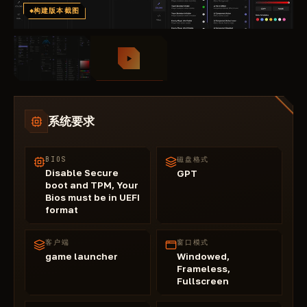
构建版本截图
系统要求
BIOS
磁盘格式
Disable Secure
GPT
boot and TPM, Your
Bios must be in UEFI
format
客户端
窗口模式
game launcher
Windowed,
Frameless,
Fullscreen