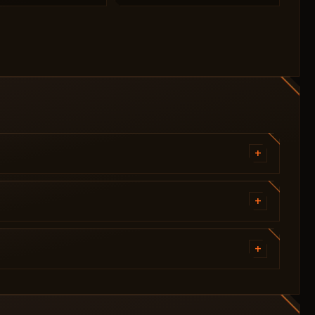
+
启用玩家目标锁定（F7）
+
显示玩家
+
显示玩家箱子
显示玩家骨骼
热成像仪
显示与目标的距离
显示视野
战利品入口：