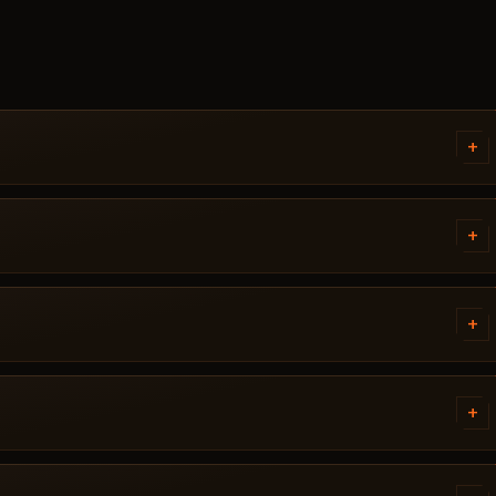
+
ape From Tarkov - ，其中
 设置和启动顺序。如果遇到问题，请通过
+
。
om Tarkov 后才会发布。当前状
/ 风险。若游戏更新后状态发生变化，该
+
流失。修复完成后作弊器重新出现在
+
内即可解决：启动模式不正确、Secure
kov 及具体要求 ABS.