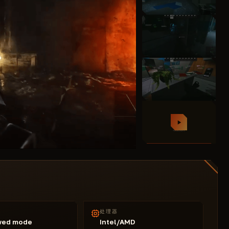
处理器
wed mode
Intel/AMD