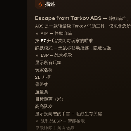
描述
显示地图上的物品
显示箱子
Escape from Tarkov ABS — 静默瞄
不显示空箱子
ABS 是一款轻量级 Tarkov 辅助工具，仅包含
显示背包内的物品
🔹 AIM — 静默自瞄
按
F7
开启/关闭对玩家的瞄准
静默模式 — 无鼠标移动痕迹，隐蔽性强
🔹 ESP — 战术视觉
显示所有玩家
玩家名称
2D 方框
骨骼线
血量条
目标距离（米）
高亮队友
显示投向您的手雷 — 近战生存关键
🔹 战利品ESP — 智能拾取
显示地图上所有物品