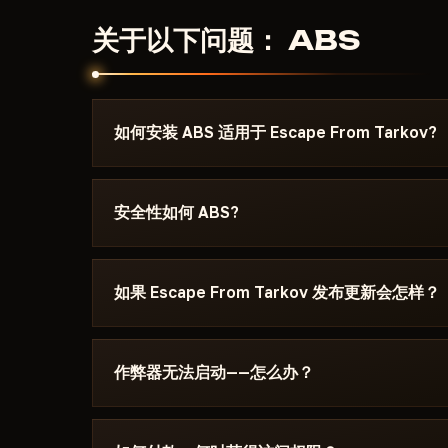
关于以下问题： ABS
如何安装 ABS 适用于 Escape From Tarkov?
付款后你将收到下载链接和专为以下游戏编写的说明： Esc
注明所需的 Windows 版本、Secure Boot
安全性如何 ABS?
Discord 或 Telegram 联系我们，我们会帮您解决
该作弊器在以下游戏的最新补丁上测试： Escape Fr
态可在卡片上查看——Undetected / 更新中 
如果 Escape From Tarkov 发布更新会怎样？
辅助会被下架，直到修复发布。
补丁发布后24小时内更新。订阅冻结——天数不会
目录中。
作弊器无法启动——怎么办？
请在 Discord 中描述错误。大多数问题 15 分钟
Boot、杀毒软件。支持团队熟悉 Escape From Tar