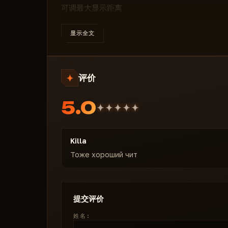
可调最大显示距离
显示箱子、背包、夹克
无需打开即可预览内容
显示全文
不显示空箱子
— 减少视觉干扰
高亮撤离点
🔹 其他功能
评价
夜视
— 增强黑暗环境视野
热成像
— 通过热信号发现敌人
5.0
隐藏面罩
— 移除头盔面罩以获得更好视野
显示准星
— 屏幕中央固定准星
雷达
— 显示玩家与关键点的小地图
Killa
🔹 价格
Тоже хороший чит
1天 — ¥68 元
提交评价
姓名: