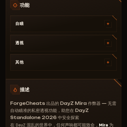
功能
+
自瞄
启用静默瞄准 - 启用/禁用此功能
+
瞄准绑定器 - 此功能允许您配置用于开启/关闭瞄准
透视
功能的按键
骷髅
视野范围 - 允许您设置瞄准功能生效的视角
+
手中物品
其他
距离 - 瞄准功能生效的有效距离
食物
其他
武器
保存任意位置
工具
描述
颜色
盔甲
可自定义物品/玩家/僵尸的颜色和透明度
衣服
ForgeCheats 出品的 DayZ Mira 作弊器 — 无需
消耗品
自动瞄准的私密透视功能，助您在 DayZ
药品
Standalone 2026 中安全探索
汽车
在 DayZ 混乱的世界中，任何声响都可能致命，
Mira
为