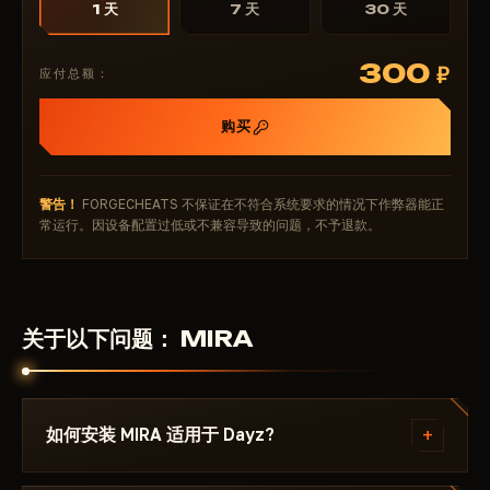
1 天
7 天
30 天
提升舒适度和隐蔽性的其他实用工具
🎥 OBS 录制绕过：直播模式，画面无瑕疵，无干扰
300
₽
应付总额：
⚡ 低帧率影响：性能影响极小，稳定 60+ FPS
💾 保存配置：个性化设置随时可用
购买
Mira 在 2026 年的技术可靠性 Mira 针对无缝操作进行了
优化：兼容 Steam 和 DayZ 游戏启动器，支持窗口模式
适用于 Intel/AMD 处理器和 Windows 10/11（24H2 及
警告！
FORGECHEATS 不保证在不符合系统要求的情况下作弊器能正
更低版本，64 位）。该硬件 ID 欺骗器可绕过全局封禁，
常运行。因设备配置过低或不兼容导致的问题，不予退款。
并在补丁发布后数小时内自动更新。经高流量服务器测
试，100% 不会被检测到，无误报。无病毒，纯粹隐私。
谁可以使用 DayZ Mira 作弊器？
单人生存玩家：透视和过滤器，助您安全刷怪和探索。
关于以下问题： MIRA
狙击手：静音瞄准和骷髅显示，助您精准射击，无后顾之
忧。
主播：OBS 绕过和低配置，让您直播内容免遭封禁。
+
如何安装 MIRA 适用于 Dayz?
PvP 策略玩家：雷达和存档点，助您在地图上制定战
术。
付款后你将收到下载链接和专为以下游戏编写的说明：