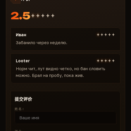
📐 视野范围：调整瞄准激活时的视角
2.5
📏 距离：设置瞄准操作的最大距离，避免远距离误触发
高级透视（ESP）——战场全景
Mira 的核心是全方位透视功能，可以透过墙壁、雾气和
Иван
障碍物显示周围的一切。
从威胁到资源：追踪位置、规划路线，并使用可自定义的
Забанило через неделю.
筛选器避开伏击，实现完美定制。
👥 玩家：骨骼显示，用于精确定位；显示玩家手中的物
Looter
品、生命值和距离。
Норм чит, лут видно четко, но бан словить
🧟 僵尸：显示僵尸类型、分组和距离，用于评估威胁。
можно. Брал на пробу, пока жив.
🐾 动物：显示动物位置和状态，用于狩猎或避开。
🚗 车辆：显示车辆型号、损坏程度和燃料情况，用于移
动。
提交评价
💀 车体：显示尸体上的战利品，用于快速收集。
🏘 位置：显示城市和军事基地的标记，用于战略规划。
姓名:
🎨 自定义：可自定义玩家、僵尸和物体的颜色和透明
度。
带有手动筛选器的战利品透视——智能刷怪，告别冗余。