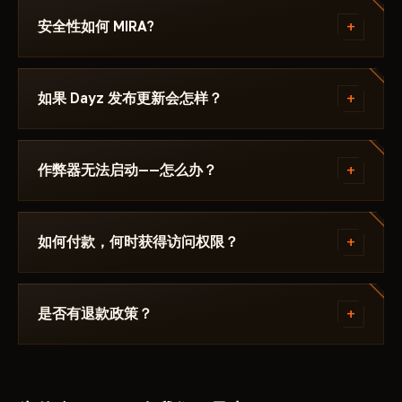
新手：支持所有地图，包括模组服务器，助您轻松上手。
Dayz - ，其中注明所需的 Windows 版本、Secure
Mira 不是用来攻击的工具，而是获取信息和掌控全局的
+
安全性如何 MIRA?
Boot 设置和启动顺序。如果遇到问题，请通过
智能助手。它专注于隐蔽运行，并针对 DayZ 的每个补丁
Discord 或 Telegram 联系我们，我们会帮您解决。
进行更新，是长期使用的理想之选，让您安心无忧。知识
该作弊器在以下游戏的最新补丁上测试： Dayz 后才会
就是力量，在 DayZ 中，知识就是生存。
发布。当前状态可在卡片上查看——Undetected / 更新
+
如果 Dayz 发布更新会怎样？
中 / 风险。若游戏更新后状态发生变化，该辅助会被下
架，直到修复发布。
补丁发布后24小时内更新。订阅冻结——天数不会流
失。修复完成后作弊器重新出现在目录中。
+
作弊器无法启动——怎么办？
请在 Discord 中描述错误。大多数问题 15 分钟内即可
解决：启动模式不正确、Secure Boot、杀毒软件。支
+
如何付款，何时获得访问权限？
持团队熟悉 Dayz 及具体要求 MIRA.
通过加密货币或匿名支付系统付款。付款确认后自动获
得访问权限——通常在几分钟内。
+
是否有退款政策？
数字产品不予退款。但如果作弊器无法启动且客服无法
解决——我们会个别处理。