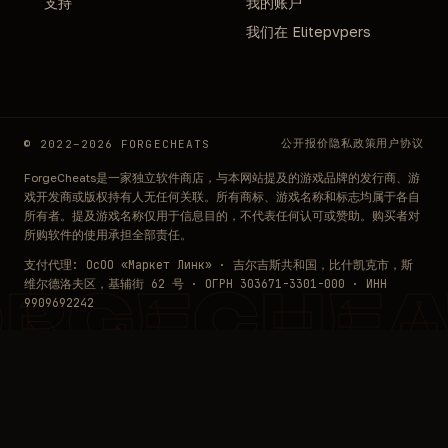
支持
我的账户
我们在 Elitepvpers
公开报价
隐私政策
用户协议
© 2022–2026 FORGECHEATS
ForgeCheats是一家独立软件商店，与本网站提及的游戏品牌的发行商、游
戏开发商或版权持有人无任何关联。所有商标、游戏名称和标志均属于各自
所有者。提及游戏名称仅用于信息目的，不代表任何认可或赞助。购买者对
所购软件的使用承担全部责任。
支付代理: ОсОО «Маркет Линк» · 吉尔吉斯共和国，比什凯克市，斯
维尔德洛夫区，基辅街 62 号 · ОГРН 303671-3301-000 · ИНН
ORGECHEA
9909692242