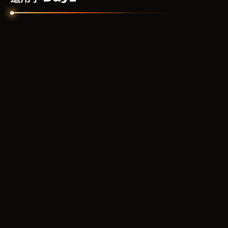
MASON
199
RUB
从
AUTHORITY