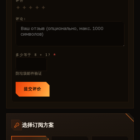
评分
Mira 将战利品搜索变成一个点操作：它会显示所有战利
品。通过颜色指示和关键词搜索，将物品分类到墙上。专
评论:
注于有价值的物品，忽略垃圾，节省生存时间。
🔫 武器：武器类型、口径和状态
🛡️ 护甲和服装：装备的防护等级和颜色
💊 药品和消耗品：稀有度和生命值效果
🍲 食物：营养价值和新鲜度，助你保持强壮
*
多少等于 8 + 1?
🔧 工具：功能和磨损度，用于制作物品
🔍 手动战利品筛选：关键词搜索（例如，“M4A1”或
防垃圾邮件验证
“NVG”），查找目标药品
📊 类别：食物、武器、工具、护甲、服装、消耗品、药
提交评价
品 — 带有显示/隐藏触发器
雷达和导航 — 瞬间导航
内置雷达与通过实时显示关键要素实现ESP。结合保持阵
地优势，轻松掌控战术。
🗺 2D/3D 雷达：显示玩家、僵尸和载具的位置及方向
选择订阅方案
📍 保存任意位置：标记重要地点以便返回
🧭 距离和更新：实时更新，适用于动态场景