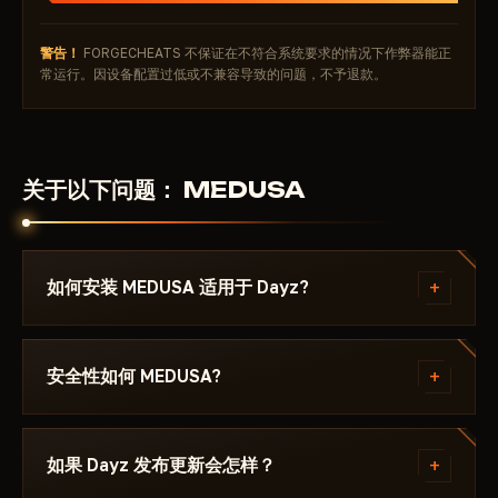
物品栏
警告！
FORGECHEATS 不保证在不符合系统要求的情况下作弊器能正
战斗模式下隐藏
常运行。因设备配置过低或不兼容导致的问题，不予退款。
最大距离
战利品
启用
绘制风格
关于以下问题： MEDUSA
信息
类别
品质
+
如何安装 MEDUSA 适用于 Dayz?
物品栏
最大距离
付款后你将收到下载链接和专为以下游戏编写的说明：
战斗模式下隐藏
Dayz - ，其中注明所需的 Windows 版本、Secure
+
安全性如何 MEDUSA?
Boot 设置和启动顺序。如果遇到问题，请通过
Discord 或 Telegram 联系我们，我们会帮您解决。
该作弊器在以下游戏的最新补丁上测试： Dayz 后才会
发布。当前状态可在卡片上查看——Undetected / 更新
+
如果 Dayz 发布更新会怎样？
中 / 风险。若游戏更新后状态发生变化，该辅助会被下