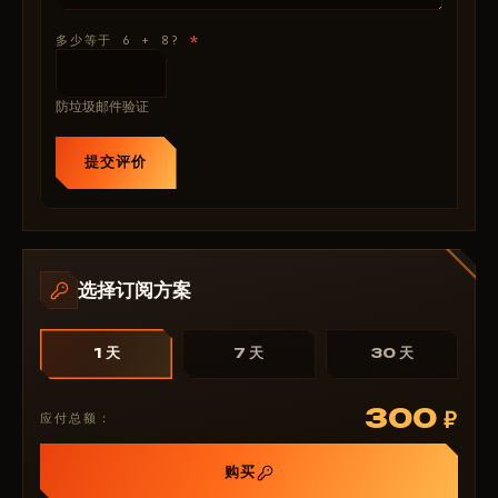
启用
您的昵称：survivor
*
多少等于 6 + 8?
图标
距离
物品栏
防垃圾邮件验证
战斗模式隐藏
提交评价
最大距离
僵尸尸体
启用
图标
距离
选择订阅方案
物品栏
战斗模式隐藏
1 天
7 天
30 天
最大距离
动物尸体
300
₽
应付总额：
启用
图标
购买
距离