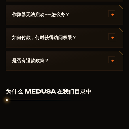
架，直到修复发布。
补丁发布后24小时内更新。订阅冻结——天数不会流
失。修复完成后作弊器重新出现在目录中。
+
作弊器无法启动——怎么办？
请在 Discord 中描述错误。大多数问题 15 分钟内即可
解决：启动模式不正确、Secure Boot、杀毒软件。支
+
如何付款，何时获得访问权限？
持团队熟悉 Dayz 及具体要求 MEDUSA.
通过加密货币或匿名支付系统付款。付款确认后自动获
得访问权限——通常在几分钟内。
+
是否有退款政策？
数字产品不予退款。但如果作弊器无法启动且客服无法
解决——我们会个别处理。
为什么 MEDUSA 在我们目录中