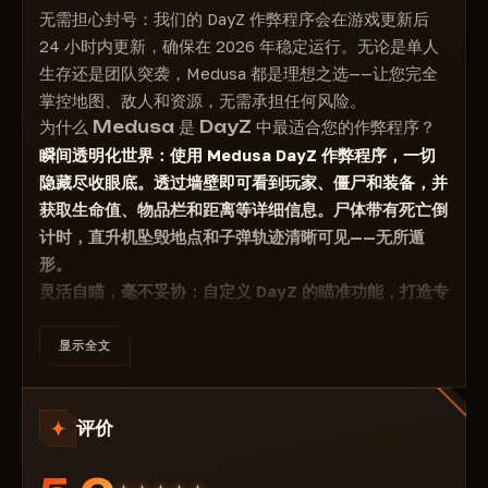
配置
无需担心封号：我们的 DayZ 作弊程序会在游戏更新后
线条
列表
24 小时内更新，确保在 2026 年稳定运行。无论是单人
最大距离
添加
生存还是团队突袭，Medusa 都是理想之选——让您完全
僵尸
保存
掌控地图、敌人和资源，无需承担任何风险。
启用
加载
为什么 Medusa 是 DayZ 中最适合您的作弊程序？
方框样式
重命名
瞬间透明化世界：使用 Medusa DayZ 作弊程序，一切
实心方框
删除
隐藏尽收眼底。透过墙壁即可看到玩家、僵尸和装备，并
头顶圆点
获取生命值、物品栏和距离等详细信息。尸体带有死亡倒
默认自动加载
骷髅头
计时，直升机坠毁地点和子弹轨迹清晰可见——无所遁
导出
生命条
形。
全部导出
信息（名称/距离）
灵活自瞄，毫不妥协：自定义 DayZ 的瞄准功能，打造专
导入
信息颜色
属您的游戏风格——骰子选择、视野范围、随机偏差和视
重置设置
物品栏
线。
显示全文
设置
线条
精准自然，连管理员都不会怀疑。
菜单按钮
ESP 和雷达功能全面开启
：
DayZ 作弊器
具备高级 ESP
最大距离
紧急按钮
评价
功能，可显示骷髅、生命值条、手中物品以及按类别/品
动物
战斗模式按钮
质分类的战利品。一键隐藏战斗元素——恐慌模式可避免
启用
主色
意外检查。