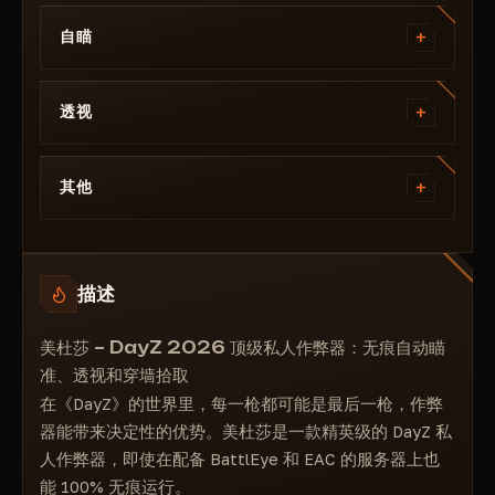
+
自瞄
启用
+
半径
透视
最大距离
玩家
随机身体部位
+
启用
其他
身体部位
好友
瞄准
其他
方框样式
目标线
自由视角
实心方框
线条颜色
描述
夜视
头顶圆点
绘制圆圈
全亮度
骷髅头
美杜莎 – DayZ 2026 顶级私人作弊器：无痕自动瞄
时间调整
生命条
准、透视和穿墙拾取
穿墙拾取
信息
在《DayZ》的世界里，每一枪都可能是最后一枪，作弊
本地位置
信息颜色
器能带来决定性的优势。美杜莎是一款精英级的 DayZ 私
开启第三人称视角
物品栏
人作弊器，即使在配备 BattlEye 和 EAC 的服务器上也
禁用草地
手中物品
能 100% 无痕运行。