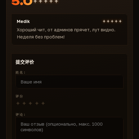
5.0
图标
样式
自动搜刮和生存
：根据需求筛选资源，忽略垃圾。免费的
生命条
主题
DayZ 作弊器
？不，Medusa 是一款高级作弊器，提供保
距离
Medik
障，但每月收费 300 卢布。
DPI缩放
最大距离
安全便捷：
DayZ 私人作弊器
Хороший чит, от админов прячет, лут видно.
语言
车辆
Неделя без проблем!
Medusa 不仅仅是
DayZ 作弊器
，而是一款功能齐全的工
保存
启用
具，可抵御反作弊系统。
加载
图标
紧急模式、配置文件自动上传和设置导入/导出功能使其
死亡地点
距离
具有通用性。它支持 Windows 10/11（64 位）、
提交评价
图标
物品栏
Steam 和各种启动器——只需 5 分钟即可完成安装，并
时间
姓名:
提供视频教程。全天候 Telegram 客服支持。
最大距离
战斗模式下隐藏
成千上万的玩家已经选择 Medusa，因为它拥有 5.0/5
其他
颜色
的评分和零封号记录。准备好称霸《DayZ》了吗？立即
死亡位置
评分
列表
购买订阅——密钥即刻激活。
坠毁地点
清除列表
不要冒险使用来自可疑网站的免费 DayZ 作弊程序：
选择
弹痕
玩家列表
经过验证的 DayZ 私人作弊程序，像神一样生存。
评论:
线条颜色
列表
视野
搜索
玩家尸体
清除好友列表