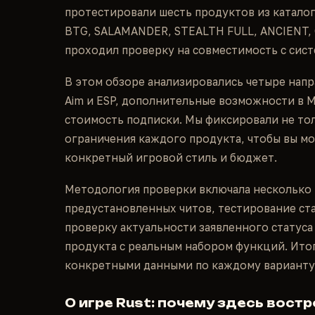
протестировали шесть продуктов из каталога
BTG, SALAMANDER, STEALTH FULL, ANCIENT, 
проходил проверку на совместимость с систе
В этом обзоре анализировались четыре нап
Aim и ESP, дополнительные возможности в Mi
стоимость подписки. Мы фиксировали не тол
ограничения каждого продукта, чтобы вы м
конкретный игровой стиль и бюджет.
Методология проверки включала несколько п
предустановленных читов, тестирование ста
проверку актуальности заявленного статуса
продукта с реальным набором функций. Итог
конкретными данными по каждому варианту
О игре Rust: почему здесь вост