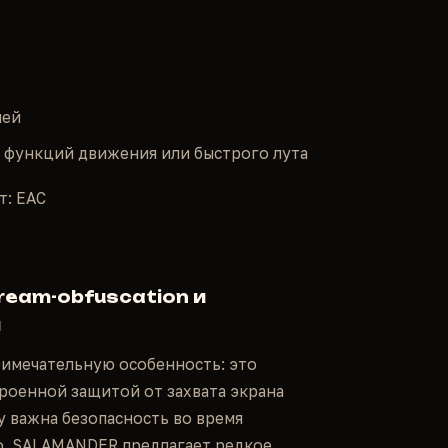
чей
х функций движения или быстрого лута
т: EAC
ream-obfuscation и
и
имечательную особенность: это
роенной защитой от захвата экрана
му важна безопасность во время
го, SALAMANDER предлагает редкое