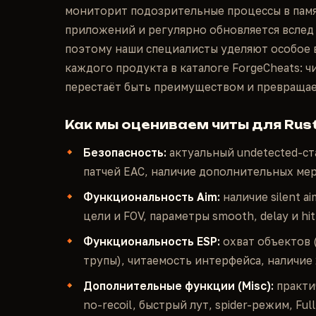
мониторит подозрительные процессы в памя
приложений и регулярно обновляется вслед
поэтому наши специалисты уделяют особое 
каждого продукта в каталоге ForgeCheats: 
перестаёт быть преимуществом и превращает
Как мы оцениваем читы для Rus
Безопасность:
актуальный undetected-ст
патчей EAC, наличие дополнительных ме
Функциональность Aim:
наличие silent a
цели и FOV, параметры smooth, delay и hit
Функциональность ESP:
охват объектов 
трупы), читаемость интерфейса, наличие
Дополнительные функции (Misc):
практи
no-recoil, быстрый лут, spider-режим, Fu