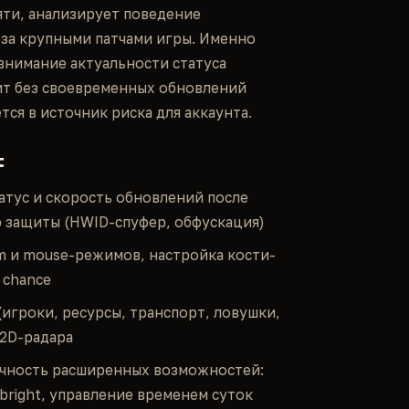
ти, анализирует поведение
 за крупными патчами игры. Именно
внимание актуальности статуса
чит без своевременных обновлений
ся в источник риска для аккаунта.
t
атус и скорость обновлений после
р защиты (HWID-спуфер, обфускация)
im и mouse-режимов, настройка кости-
 chance
(игроки, ресурсы, транспорт, ловушки,
 2D-радара
чность расширенных возможностей:
llbright, управление временем суток