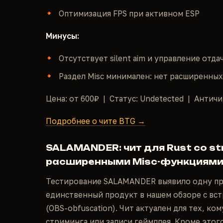
Оптимизация FPS при активном ESP
Минусы:
Отсутствует silent aim и управление отда
Раздел Misc минимален: нет расширенны
Цена: от 600₽ | Статус: Undetected | Античи
Подробнее о чите BTG →
SALAMANDER: чит для Rust со st
расширенными Misc-функциям
Тестирование SALAMANDER выявило одну пр
единственный продукт в нашем обзоре с вст
(OBS-obfuscation). Чит актуален для тех, ко
стриминга или записи геймплея. Кроме это